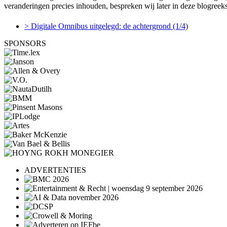
veranderingen precies inhouden, bespreken wij later in deze blogreek
> Digitale Omnibus uitgelegd: de achtergrond (1/4)
SPONSORS
ADVERTENTIES