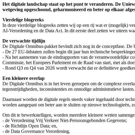
Het digitale landschap staat op het punt te veranderen. De Unie
wetgeving opgeschoond, geharmoniseerd en beter op elkaar afg
Vierdelige blogreeks
In deze vierdelige blogreeks zetten wij op een rij wat er (mogelijk)
AI‑Verordening en de Data Act. In dit eerste deel zetten we uiteen wa
De verwachte tijdlijn
De Digitale Omnibus-pakket bevindt zich nog in de conceptfase. De Un
- De 27 EU-lidstaten zullen begin dit jaar hun technische besprekinge
- Na het aannemen van de eindrapporten van de verantwoordelijke c
Commissie, het Europees Parlement en de Raad van start, met als doel
- Rond Q3 en Q4 van 2026 wordt verwacht dat er definitieve goedke
Een kleinere overlap
De Digitale Omnibus is in het leven geroepen om de complexe overlap t
tegenstrijdigheden, inconsistenties en onnodige administratieve lasten
Daarnaast worden de digitale regels steeds vaker ingehaald door tec
worden aangepast om beter aan te sluiten op nieuwe technologieën, zo
Om dit te bewerkstelligen, worden meerdere kleinere wetten samenge
- de Verordening Vrij Verkeer Niet-Persoonsgebonden Gegevens;
- de Richtlijn Open Data; en,
- de Data Governance Verordening.