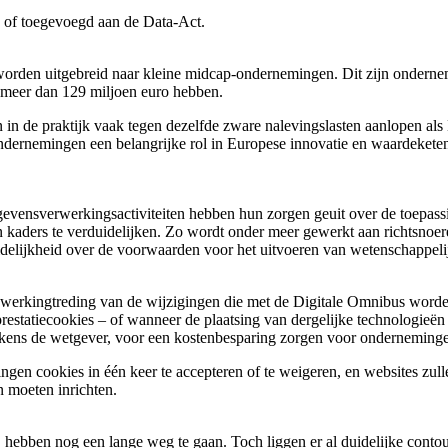
n of toegevoegd aan de Data-Act.
rden uitgebreid naar kleine midcap-ondernemingen. Dit zijn ondernem
n meer dan 129 miljoen euro hebben.
 de praktijk vaak tegen dezelfde zware nalevingslasten aanlopen als M
ernemingen een belangrijke rol in Europese innovatie en waardeketens,
, gegevensverwerkingsactiviteiten hebben hun zorgen geuit over de toep
 kaders te verduidelijken. Zo wordt onder meer gewerkt aan richtsnoe
lijkheid over de voorwaarden voor het uitvoeren van wetenschappeli
nwerkingtreding van de wijzigingen die met de Digitale Omnibus worde
prestatiecookies – of wanneer de plaatsing van dergelijke technologieë
blijkens de wetgever, voor een kostenbesparing zorgen voor onderneming
gen cookies in één keer te accepteren of te weigeren, en websites zull
 moeten inrichten.
hebben nog een lange weg te gaan. Toch liggen er al duidelijke conto