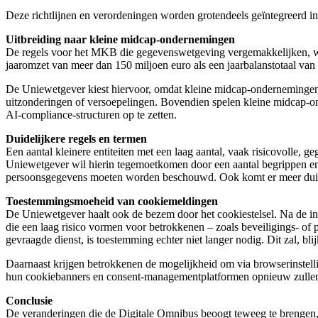
Deze richtlijnen en verordeningen worden grotendeels geïntegreerd i
Uitbreiding naar kleine midcap-ondernemingen
De regels voor het MKB die gegevenswetgeving vergemakkelijken, wo
jaaromzet van meer dan 150 miljoen euro als een jaarbalanstotaal va
De Uniewetgever kiest hiervoor, omdat kleine midcap-ondernemingen in
uitzonderingen of versoepelingen. Bovendien spelen kleine midcap-ond
AI‑compliance‑structuren op te zetten.
Duidelijkere regels en termen
Een aantal kleinere entiteiten met een laag aantal, vaak risicovolle
Uniewetgever wil hierin tegemoetkomen door een aantal begrippen en
persoonsgegevens moeten worden beschouwd. Ook komt er meer duide
Toestemmingsmoeheid van cookiemeldingen
De Uniewetgever haalt ook de bezem door het cookiestelsel. Na de i
die een laag risico vormen voor betrokkenen – zoals beveiligings‑ of 
gevraagde dienst, is toestemming echter niet langer nodig. Dit zal, 
Daarnaast krijgen betrokkenen de mogelijkheid om via browserinstellin
hun cookiebanners en consent‑managementplatformen opnieuw zullen
Conclusie
De veranderingen die de Digitale Omnibus beoogt teweeg te brengen, 