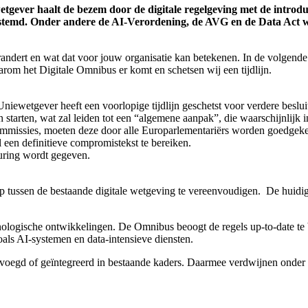
wetgever haalt de bezem door de digitale regelgeving met de intro
estemd. Onder andere de AI-Verordening, de AVG en de Data Act
 verandert en wat dat voor jouw organisatie kan betekenen. In de volg
arom het Digitale Omnibus er komt en schetsen wij een tijdlijn.
iewetgever heeft een voorlopige tijdlijn geschetst voor verdere beslu
n starten, wat zal leiden tot een “algemene aanpak”, die waarschijnlijk
ommissies, moeten deze door alle Europarlementariërs worden goedgek
 een definitieve compromistekst te bereiken.
uring wordt gegeven.
ussen de bestaande digitale wetgeving te vereenvoudigen. De huidige re
.
hnologische ontwikkelingen. De Omnibus beoogt de regels up-to-date te 
als AI-systemen en data-intensieve diensten.
voegd of geïntegreerd in bestaande kaders. Daarmee verdwijnen onder