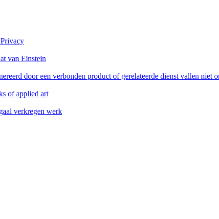
 Privacy
at van Einstein
reerd door een verbonden product of gerelateerde dienst vallen niet 
s of applied art
legaal verkregen werk