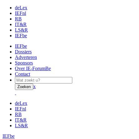
deLex
IEFnl
RB
IT&R
LS&R
IEFbe
IEFbe
Dossiers
Adverteren
Sponsors
Over IE-ForumBe
Contact
x
Zoeken
deLex
IEFnl
RB
IT&R
LS&R
IEFbe