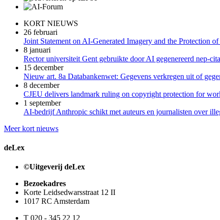
KORT NIEUWS
26 februari
Joint Statement on AI-Generated Imagery and the Protection of
8 januari
Rector universiteit Gent gebruikte door AI gegenereerd nep-cita
15 december
Nieuw art. 8a Databankenwet: Gegevens verkregen uit of gegene
8 december
CJEU delivers landmark ruling on copyright protection for work
1 september
AI-bedrijf Anthropic schikt met auteurs en journalisten over il
Meer kort nieuws
deLex
©Uitgeverij deLex
Bezoekadres
Korte Leidsedwarsstraat 12 II
1017 RC Amsterdam
T 020 - 345 22 12