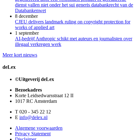
dienst vallen niet onder het sui generis databankrecht van de
Databankenwet
8 december
CJEU delivers landmark ruling on copyright protection for
works of applied art
1 september
AI-bedrijf Anthropic schikt met auteurs en journalisten over
illegaal verkregen werk
Meer kort nieuws
deLex
©Uitgeverij deLex
Bezoekadres
Korte Leidsedwarsstraat 12 II
1017 RC Amsterdam
T 020 - 345 22 12
E
info@delex.nl
Algemene voorwaarden
Privacy Statement
Disclaimer