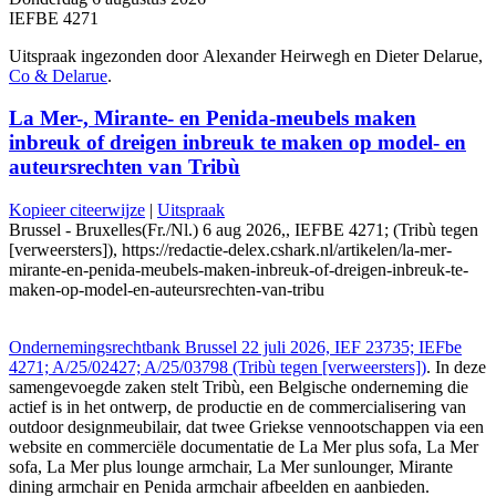
IEFBE 4271
Uitspraak ingezonden door Alexander Heirwegh en Dieter Delarue,
Co & Delarue
.
La Mer-, Mirante- en Penida-meubels maken
inbreuk of dreigen inbreuk te maken op model- en
auteursrechten van Tribù
Kopieer citeerwijze
|
Uitspraak
Brussel - Bruxelles(Fr./Nl.) 6 aug 2026,, IEFBE 4271; (Tribù tegen
[verweersters]), https://redactie-delex.cshark.nl/artikelen/la-mer-
mirante-en-penida-meubels-maken-inbreuk-of-dreigen-inbreuk-te-
maken-op-model-en-auteursrechten-van-tribu
Ondernemingsrechtbank Brussel 22 juli 2026, IEF 23735; IEFbe
4271; A/25/02427; A/25/03798 (Tribù tegen [verweersters])
. In deze
samengevoegde zaken stelt Tribù, een Belgische onderneming die
actief is in het ontwerp, de productie en de commercialisering van
outdoor designmeubilair, dat twee Griekse vennootschappen via een
website en commerciële documentatie de La Mer plus sofa, La Mer
sofa, La Mer plus lounge armchair, La Mer sunlounger, Mirante
dining armchair en Penida armchair afbeelden en aanbieden.