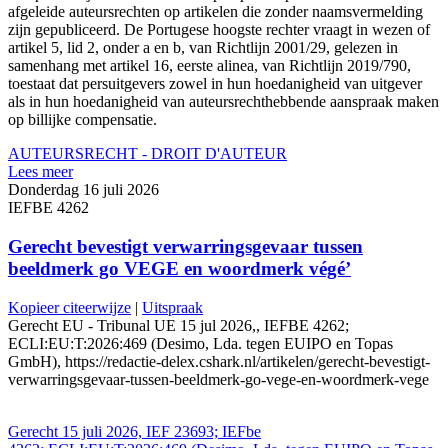
afgeleide auteursrechten op artikelen die zonder naamsvermelding
zijn gepubliceerd. De Portugese hoogste rechter vraagt in wezen of
artikel 5, lid 2, onder a en b, van Richtlijn 2001/29, gelezen in
samenhang met artikel 16, eerste alinea, van Richtlijn 2019/790,
toestaat dat persuitgevers zowel in hun hoedanigheid van uitgever
als in hun hoedanigheid van auteursrechthebbende aanspraak maken
op billijke compensatie.
AUTEURSRECHT - DROIT D'AUTEUR
Lees meer
Donderdag 16 juli 2026
IEFBE 4262
Gerecht bevestigt verwarringsgevaar tussen
beeldmerk go VEGE en woordmerk végé’
Kopieer citeerwijze
|
Uitspraak
Gerecht EU - Tribunal UE 15 jul 2026,, IEFBE 4262;
ECLI:EU:T:2026:469 (Desimo, Lda. tegen EUIPO en Topas
GmbH), https://redactie-delex.cshark.nl/artikelen/gerecht-bevestigt-
verwarringsgevaar-tussen-beeldmerk-go-vege-en-woordmerk-vege
Gerecht 15 juli 2026, IEF 23693; IEFbe