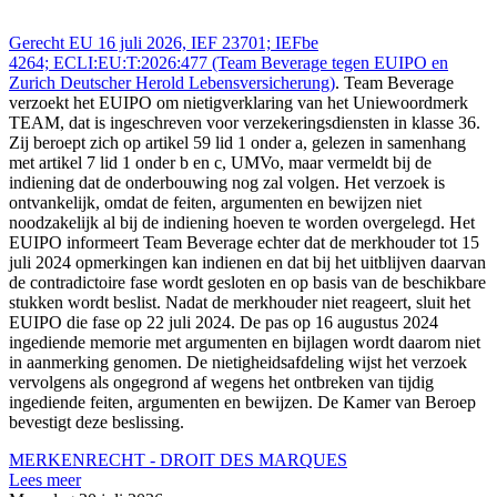
Gerecht EU 16 juli 2026, IEF 23701; IEFbe
4264; ECLI:EU:T:2026:477 (Team Beverage tegen EUIPO en
Zurich Deutscher Herold Lebensversicherung)
. Team Beverage
verzoekt het EUIPO om nietigverklaring van het Uniewoordmerk
TEAM, dat is ingeschreven voor verzekeringsdiensten in klasse 36.
Zij beroept zich op artikel 59 lid 1 onder a, gelezen in samenhang
met artikel 7 lid 1 onder b en c, UMVo, maar vermeldt bij de
indiening dat de onderbouwing nog zal volgen. Het verzoek is
ontvankelijk, omdat de feiten, argumenten en bewijzen niet
noodzakelijk al bij de indiening hoeven te worden overgelegd. Het
EUIPO informeert Team Beverage echter dat de merkhouder tot 15
juli 2024 opmerkingen kan indienen en dat bij het uitblijven daarvan
de contradictoire fase wordt gesloten en op basis van de beschikbare
stukken wordt beslist. Nadat de merkhouder niet reageert, sluit het
EUIPO die fase op 22 juli 2024. De pas op 16 augustus 2024
ingediende memorie met argumenten en bijlagen wordt daarom niet
in aanmerking genomen. De nietigheidsafdeling wijst het verzoek
vervolgens als ongegrond af wegens het ontbreken van tijdig
ingediende feiten, argumenten en bewijzen. De Kamer van Beroep
bevestigt deze beslissing.
MERKENRECHT - DROIT DES MARQUES
Lees meer