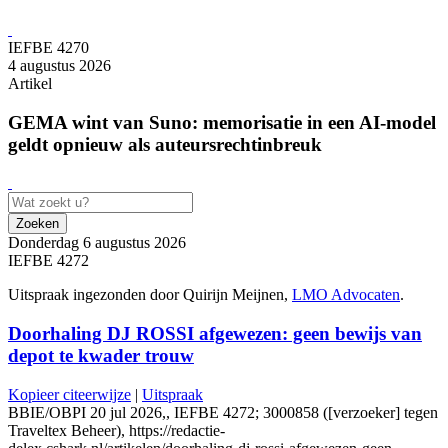
IEFBE 4270
4 augustus 2026
Artikel
GEMA wint van Suno: memorisatie in een AI-model
geldt opnieuw als auteursrechtinbreuk
Zoeken
Donderdag 6 augustus 2026
IEFBE 4272
Uitspraak ingezonden door Quirijn Meijnen,
LMO Advocaten
.
Doorhaling DJ ROSSI afgewezen: geen bewijs van
depot te kwader trouw
Kopieer citeerwijze
|
Uitspraak
BBIE/OBPI 20 jul 2026,, IEFBE 4272; 3000858 ([verzoeker] tegen
Traveltex Beheer), https://redactie-