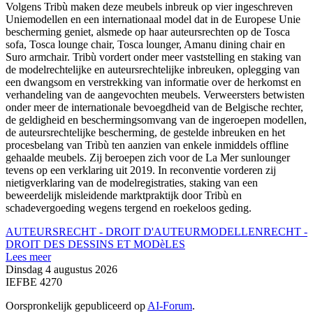
Volgens Tribù maken deze meubels inbreuk op vier ingeschreven
Uniemodellen en een internationaal model dat in de Europese Unie
bescherming geniet, alsmede op haar auteursrechten op de Tosca
sofa, Tosca lounge chair, Tosca lounger, Amanu dining chair en
Suro armchair. Tribù vordert onder meer vaststelling en staking van
de modelrechtelijke en auteursrechtelijke inbreuken, oplegging van
een dwangsom en verstrekking van informatie over de herkomst en
verhandeling van de aangevochten meubels. Verweersters betwisten
onder meer de internationale bevoegdheid van de Belgische rechter,
de geldigheid en beschermingsomvang van de ingeroepen modellen,
de auteursrechtelijke bescherming, de gestelde inbreuken en het
procesbelang van Tribù ten aanzien van enkele inmiddels offline
gehaalde meubels. Zij beroepen zich voor de La Mer sunlounger
tevens op een verklaring uit 2019. In reconventie vorderen zij
nietigverklaring van de modelregistraties, staking van een
beweerdelijk misleidende marktpraktijk door Tribù en
schadevergoeding wegens tergend en roekeloos geding.
AUTEURSRECHT - DROIT D'AUTEUR
MODELLENRECHT -
DROIT DES DESSINS ET MODèLES
Lees meer
Dinsdag 4 augustus 2026
IEFBE 4270
Oorspronkelijk gepubliceerd op
AI-Forum
.