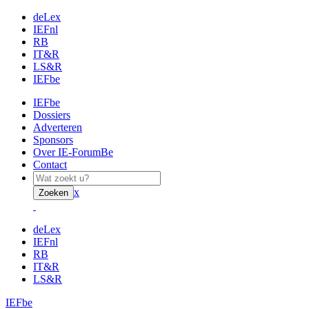
deLex
IEFnl
RB
IT&R
LS&R
IEFbe
IEFbe
Dossiers
Adverteren
Sponsors
Over IE-ForumBe
Contact
x
Zoeken
deLex
IEFnl
RB
IT&R
LS&R
IEFbe