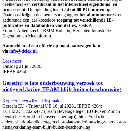
deelnemers een
certificaat in het intellectueel eigendoms- en
procesrecht.
De opleiding levert
54 tot 60 PO-punten
op.
Daarnaast krijgen deelnemers toegang tot
het alumninetwerk
en
gedurende één jaar kosteloos
toegang tot verschillende IE-
publicaties en databanken van deLex
, zoals AI-
Forum, Auteursrecht, BMM Bulletin, Berichten Industriële
Eigendom en Mediaforum.
Aanmelden of een offerte op maat aanvragen kan
via
info@delex.nl
.
Lees meer
Dinsdag 21 juli 2026
IEFBE 4264
Gerecht: te late onderbouwing verzoek tot
nietigverklaring TEAM blijft buiten beschouwing
Kopieer citeerwijze
|
Uitspraak
Gerecht EU - Tribunal UE 16 jul 2026,, IEFBE 4264;
ECLI:EU:T:2026:477 (Team Beverage tegen EUIPO en Zurich
Deutscher Herold Lebensversicherung)), https://redactie-
delex.cshark.nl/artikelen/gerecht-te-late-onderbouwing-verzoek-tot-
nietigverklaring-team-blijft-buiten-beschouwing