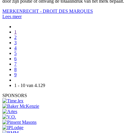
door zijn positie of omvang de totaalindruk van het merk bepaalt.
MERKENRECHT - DROIT DES MARQUES
Lees meer
1
2
3
4
5
6
7
8
9
1 - 10 van 4.129
SPONSORS