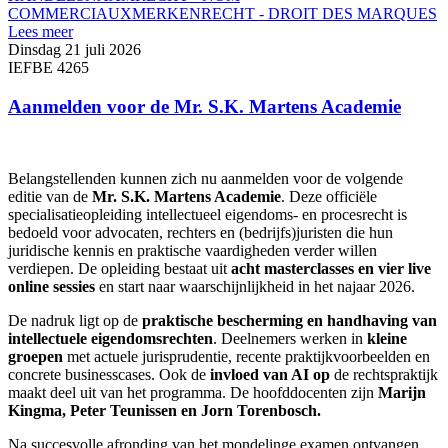
COMMERCIAUX
MERKENRECHT - DROIT DES MARQUES
Lees meer
Dinsdag 21 juli 2026
IEFBE 4265
Aanmelden voor de Mr. S.K. Martens Academie
Belangstellenden kunnen zich nu aanmelden voor de volgende
editie van de
Mr. S.K. Martens Academie
. Deze officiële
specialisatieopleiding intellectueel eigendoms- en procesrecht is
bedoeld voor advocaten, rechters en (bedrijfs)juristen die hun
juridische kennis en praktische vaardigheden verder willen
verdiepen. De opleiding bestaat uit
acht masterclasses en vier live
online sessies
en start naar waarschijnlijkheid in het najaar 2026.
De nadruk ligt op de
praktische bescherming en handhaving van
intellectuele eigendomsrechten
. Deelnemers werken in
kleine
groepen
met actuele jurisprudentie, recente praktijkvoorbeelden en
concrete businesscases. Ook de
invloed van AI op
de rechtspraktijk
maakt deel uit van het programma. De hoofddocenten zijn
Marijn
Kingma, Peter Teunissen en Jorn Torenbosch.
Na succesvolle afronding van het mondelinge examen ontvangen