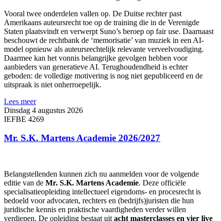
Vooral twee onderdelen vallen op. De Duitse rechter past
Amerikaans auteursrecht toe op de training die in de Verenigde
Staten plaatsvindt en verwerpt Suno’s beroep op fair use. Daarnaast
beschouwt de rechtbank de ‘memorisatie’ van muziek in een AI-
model opnieuw als auteursrechtelijk relevante verveelvoudiging.
Daarmee kan het vonnis belangrijke gevolgen hebben voor
aanbieders van generatieve AI. Terughoudendheid is echter
geboden: de volledige motivering is nog niet gepubliceerd en de
uitspraak is niet onherroepelijk.
Lees meer
Dinsdag 4 augustus 2026
IEFBE 4269
Mr. S.K. Martens Academie 2026/2027
Belangstellenden kunnen zich nu aanmelden voor de volgende
editie van de
Mr. S.K. Martens Academie
. Deze officiële
specialisatieopleiding intellectueel eigendoms- en procesrecht is
bedoeld voor advocaten, rechters en (bedrijfs)juristen die hun
juridische kennis en praktische vaardigheden verder willen
verdiepen. De opleiding bestaat uit
acht masterclasses en vier live