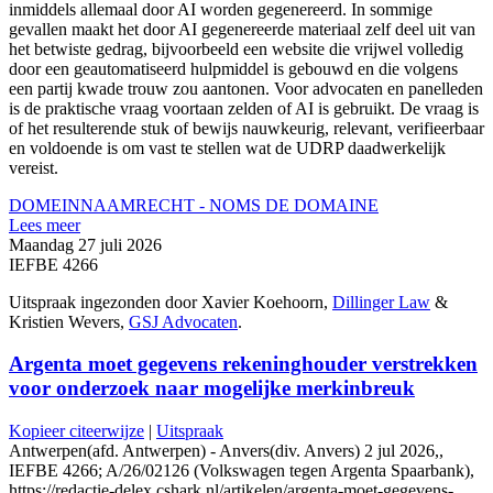
inmiddels allemaal door AI worden gegenereerd. In sommige
gevallen maakt het door AI gegenereerde materiaal zelf deel uit van
het betwiste gedrag, bijvoorbeeld een website die vrijwel volledig
door een geautomatiseerd hulpmiddel is gebouwd en die volgens
een partij kwade trouw zou aantonen. Voor advocaten en panelleden
is de praktische vraag voortaan zelden of AI is gebruikt. De vraag is
of het resulterende stuk of bewijs nauwkeurig, relevant, verifieerbaar
en voldoende is om vast te stellen wat de UDRP daadwerkelijk
vereist.
DOMEINNAAMRECHT - NOMS DE DOMAINE
Lees meer
Maandag 27 juli 2026
IEFBE 4266
Uitspraak ingezonden door Xavier Koehoorn,
Dillinger Law
&
Kristien Wevers,
GSJ Advocaten
.
Argenta moet gegevens rekeninghouder verstrekken
voor onderzoek naar mogelijke merkinbreuk
Kopieer citeerwijze
|
Uitspraak
Antwerpen(afd. Antwerpen) - Anvers(div. Anvers) 2 jul 2026,,
IEFBE 4266; A/26/02126 (Volkswagen tegen Argenta Spaarbank),
https://redactie-delex.cshark.nl/artikelen/argenta-moet-gegevens-