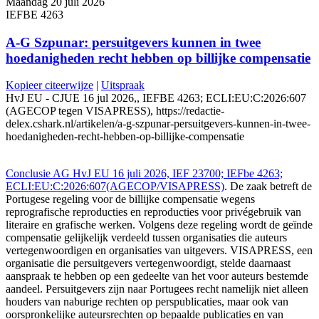
Maandag 20 juli 2026
IEFBE 4263
A-G Szpunar: persuitgevers kunnen in twee
hoedanigheden recht hebben op billijke compensatie
Kopieer citeerwijze
|
Uitspraak
HvJ EU - CJUE 16 jul 2026,, IEFBE 4263; ECLI:EU:C:2026:607
(AGECOP tegen VISAPRESS), https://redactie-
delex.cshark.nl/artikelen/a-g-szpunar-persuitgevers-kunnen-in-twee-
hoedanigheden-recht-hebben-op-billijke-compensatie
Conclusie AG HvJ EU 16 juli 2026, IEF 23700; IEFbe 4263;
ECLI:EU:C:2026:607(AGECOP/VISAPRESS)
. De zaak betreft de
Portugese regeling voor de billijke compensatie wegens
reprografische reproducties en reproducties voor privégebruik van
literaire en grafische werken. Volgens deze regeling wordt de geïnde
compensatie gelijkelijk verdeeld tussen organisaties die auteurs
vertegenwoordigen en organisaties van uitgevers. VISAPRESS, een
organisatie die persuitgevers vertegenwoordigt, stelde daarnaast
aanspraak te hebben op een gedeelte van het voor auteurs bestemde
aandeel. Persuitgevers zijn naar Portugees recht namelijk niet alleen
houders van naburige rechten op perspublicaties, maar ook van
oorspronkelijke auteursrechten op bepaalde publicaties en van