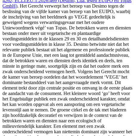
4262; ECLI:EU:T:2026:469 (Desimo, Lda. tegen EUIPO en Topas
GmbH)
. Het Gerecht verwerpt het beroep van Desimo tegen de
beslissing van de vijfde kamer van beroep van het EUIPO, waarbij
de inschrijving van het beeldmerk go VEGE gedeeltelijk is
geweigerd wegens verwarringsgevaar met het oudere
Uniewoordmerk végé’ van Topas. De betrokken waren en diensten
bestaan onder meer uit vegetarische en plantaardige
voedingsmiddelen in de klassen 29 en 30 en detailhandelsdiensten
voor voedingsmiddelen in klasse 35. Desimo betwistte niet dat het
relevante publiek bestaat uit het algemene en professionele publiek
in de Europese Unie, met een laag tot gemiddeld aandachtsniveau,
dat de betrokken waren en diensten deels identiek en deels, ten
minste in geringe mate, soortgelijk zijn en dat het oudere merk een
zwak onderscheidend vermogen heeft. Volgens het Gerecht mocht
de kamer van beroep oordelen dat het woordelement ‘VEGE’ het
dominante bestanddeel van het aangevraagde merk vormt. Dit
element trekt door zijn centrale positie en omvang in de eerste plaats
de aandacht van de consument. Het kleinere woord ‘go’ heeft voor
het Engelstalige publiek een zwak onderscheidend karakter, omdat
het kan worden opgevat als een aansporing om een vegetarische
levensstijl aan te nemen. De groene cirkel en de tak met bladeren
zijn hoofdzakelijk decoratief en verwijzen in de context van de
betrokken waren en diensten naar een ecologisch of
milieuvriendelijk karakter. Een element met een zwak
onderscheidend vermogen kan niettemin dominant zijn wanneer het