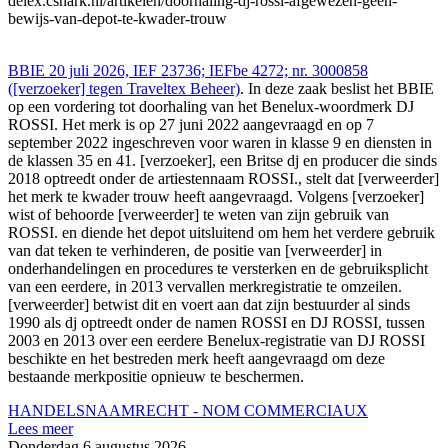
delex.cshark.nl/artikelen/doorhaling-dj-rossi-afgewezen-geen-
bewijs-van-depot-te-kwader-trouw
BBIE 20 juli 2026, IEF 23736; IEFbe 4272; nr. 3000858
([verzoeker] tegen Traveltex Beheer)
. In deze zaak beslist het BBIE
op een vordering tot doorhaling van het Benelux-woordmerk DJ
ROSSI. Het merk is op 27 juni 2022 aangevraagd en op 7
september 2022 ingeschreven voor waren in klasse 9 en diensten in
de klassen 35 en 41. [verzoeker], een Britse dj en producer die sinds
2018 optreedt onder de artiestennaam ROSSI., stelt dat [verweerder]
het merk te kwader trouw heeft aangevraagd. Volgens [verzoeker]
wist of behoorde [verweerder] te weten van zijn gebruik van
ROSSI. en diende het depot uitsluitend om hem het verdere gebruik
van dat teken te verhinderen, de positie van [verweerder] in
onderhandelingen en procedures te versterken en de gebruiksplicht
van een eerdere, in 2013 vervallen merkregistratie te omzeilen.
[verweerder] betwist dit en voert aan dat zijn bestuurder al sinds
1990 als dj optreedt onder de namen ROSSI en DJ ROSSI, tussen
2003 en 2013 over een eerdere Benelux-registratie van DJ ROSSI
beschikte en het bestreden merk heeft aangevraagd om deze
bestaande merkpositie opnieuw te beschermen.
HANDELSNAAMRECHT - NOM COMMERCIAUX
Lees meer
Donderdag 6 augustus 2026