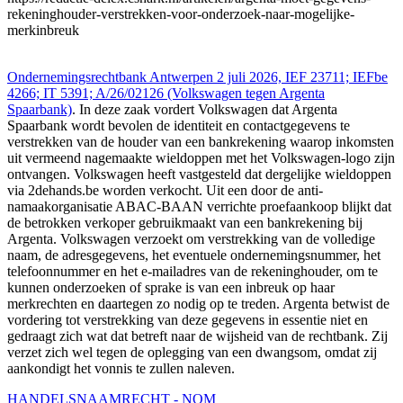
rekeninghouder-verstrekken-voor-onderzoek-naar-mogelijke-
merkinbreuk
Ondernemingsrechtbank Antwerpen 2 juli 2026, IEF 23711; IEFbe
4266; IT 5391; A/26/02126 (Volkswagen tegen Argenta
Spaarbank)
. In deze zaak vordert Volkswagen dat Argenta
Spaarbank wordt bevolen de identiteit en contactgegevens te
verstrekken van de houder van een bankrekening waarop inkomsten
uit vermeend nagemaakte wieldoppen met het Volkswagen-logo zijn
ontvangen. Volkswagen heeft vastgesteld dat dergelijke wieldoppen
via 2dehands.be worden verkocht. Uit een door de anti-
namaakorganisatie ABAC-BAAN verrichte proefaankoop blijkt dat
de betrokken verkoper gebruikmaakt van een bankrekening bij
Argenta. Volkswagen verzoekt om verstrekking van de volledige
naam, de adresgegevens, het eventuele ondernemingsnummer, het
telefoonnummer en het e-mailadres van de rekeninghouder, om te
kunnen onderzoeken of sprake is van een inbreuk op haar
merkrechten en daartegen zo nodig op te treden. Argenta betwist de
vordering tot verstrekking van deze gegevens in essentie niet en
gedraagt zich wat dat betreft naar de wijsheid van de rechtbank. Zij
verzet zich wel tegen de oplegging van een dwangsom, omdat zij
aankondigt het vonnis te zullen naleven.
HANDELSNAAMRECHT - NOM