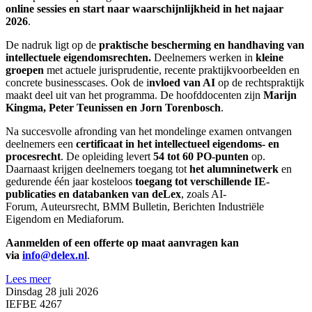
online sessies en start naar waarschijnlijkheid in het najaar
2026
.
De nadruk ligt op de
praktische bescherming en handhaving van
intellectuele eigendomsrechten.
Deelnemers werken in
kleine
groepen
met actuele jurisprudentie, recente praktijkvoorbeelden en
concrete businesscases. Ook de i
nvloed van AI
op de rechtspraktijk
maakt deel uit van het programma. De hoofddocenten zijn
Marijn
Kingma, Peter Teunissen en Jorn Torenbosch
.
Na succesvolle afronding van het mondelinge examen ontvangen
deelnemers een
certificaat in het intellectueel eigendoms- en
procesrecht
. De opleiding levert
54 tot 60 PO-punten
op.
Daarnaast krijgen deelnemers toegang tot
het alumninetwerk
en
gedurende één jaar kosteloos
toegang tot verschillende IE-
publicaties en databanken van deLex
, zoals AI-
Forum, Auteursrecht, BMM Bulletin, Berichten Industriële
Eigendom en Mediaforum.
Aanmelden of een offerte op maat aanvragen kan
via
info@delex.nl
.
Lees meer
Dinsdag 28 juli 2026
IEFBE 4267