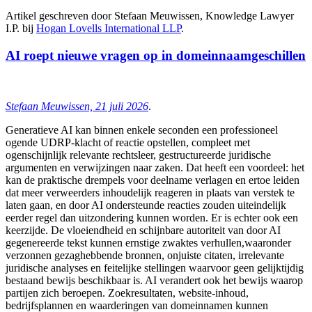
Artikel geschreven door Stefaan Meuwissen, Knowledge Lawyer
I.P. bij
Hogan Lovells International LLP
.
AI roept nieuwe vragen op in domeinnaamgeschillen
Stefaan Meuwissen, 21 juli 2026
.
Generatieve AI kan binnen enkele seconden een professioneel
ogende UDRP-klacht of reactie opstellen, compleet met
ogenschijnlijk relevante rechtsleer, gestructureerde juridische
argumenten en verwijzingen naar zaken. Dat heeft een voordeel: het
kan de praktische drempels voor deelname verlagen en ertoe leiden
dat meer verweerders inhoudelijk reageren in plaats van verstek te
laten gaan, en door AI ondersteunde reacties zouden uiteindelijk
eerder regel dan uitzondering kunnen worden. Er is echter ook een
keerzijde. De vloeiendheid en schijnbare autoriteit van door AI
gegenereerde tekst kunnen ernstige zwaktes verhullen,waaronder
verzonnen gezaghebbende bronnen, onjuiste citaten, irrelevante
juridische analyses en feitelijke stellingen waarvoor geen gelijktijdig
bestaand bewijs beschikbaar is. AI verandert ook het bewijs waarop
partijen zich beroepen. Zoekresultaten, website-inhoud,
bedrijfsplannen en waarderingen van domeinnamen kunnen