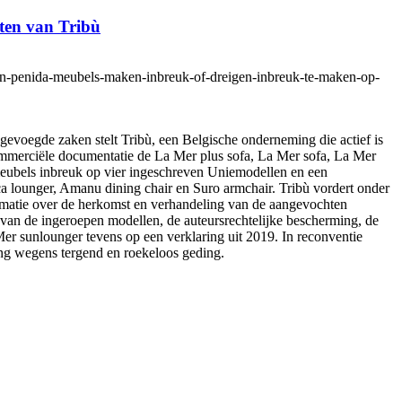
ten van Tribù
nte-en-penida-meubels-maken-inbreuk-of-dreigen-inbreuk-te-maken-op-
gevoegde zaken stelt Tribù, een Belgische onderneming die actief is
ommerciële documentatie de La Mer plus sofa, La Mer sofa, La Mer
meubels inbreuk op vier ingeschreven Uniemodellen en een
ca lounger, Amanu dining chair en Suro armchair. Tribù vordert onder
ormatie over de herkomst en verhandeling van de aangevochten
van de ingeroepen modellen, de auteursrechtelijke bescherming, de
er sunlounger tevens op een verklaring uit 2019. In reconventie
ing wegens tergend en roekeloos geding.