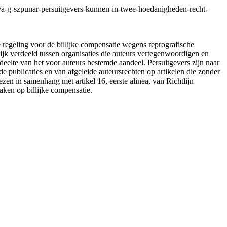
-g-szpunar-persuitgevers-kunnen-in-twee-hoedanigheden-recht-
e regeling voor de billijke compensatie wegens reprografische
ijk verdeeld tussen organisaties die auteurs vertegenwoordigen en
eelte van het voor auteurs bestemde aandeel. Persuitgevers zijn naar
e publicaties en van afgeleide auteursrechten op artikelen die zonder
ezen in samenhang met artikel 16, eerste alinea, van Richtlijn
aken op billijke compensatie.