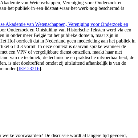
 Akademie van Wetenschappen, Vereniging voor Onderzoek en
g-aan-het-publiek-in-een-lidstaat-waar-het-werk-nog-beschermd-is
dse Akademie van Wetenschappen, Vereniging voor Onderzoek en
voor Onderzoek en Ontsluiting van Historische Teksten werd via een
 in onder meer België tot het publieke domein, maar zijn in
et Hof oordeelt dat in Nederland geen mededeling aan het publiek in
rtikel 6 lid 3 vormt. In deze context is daarvan sprake wanneer de
de met een VPN of vergelijkbare dienst omzeilen, maakt haar niet
and van de techniek, de technische en praktische uitvoerbaarheid, de
 is niet doeltreffend omdat zij uitsluitend afhankelijk is van de
um onder [
IEF 23216
].
 welke voorwaarden? De discussie wordt al langere tijd gevoerd,