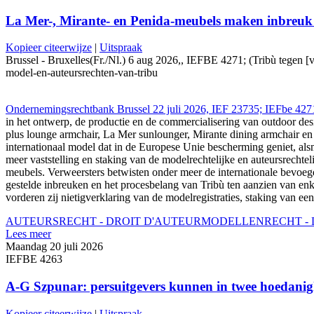
La Mer-, Mirante- en Penida-meubels maken inbreuk 
Kopieer citeerwijze
|
Uitspraak
Brussel - Bruxelles(Fr./Nl.) 6 aug 2026,, IEFBE 4271; (Tribù tegen [
model-en-auteursrechten-van-tribu
Ondernemingsrechtbank Brussel 22 juli 2026, IEF 23735; IEFbe 4271
in het ontwerp, de productie en de commercialisering van outdoor d
plus lounge armchair, La Mer sunlounger, Mirante dining armchair e
internationaal model dat in de Europese Unie bescherming geniet, als
meer vaststelling en staking van de modelrechtelijke en auteursrech
meubels. Verweersters betwisten onder meer de internationale bevoeg
gestelde inbreuken en het procesbelang van Tribù ten aanzien van enk
vorderen zij nietigverklaring van de modelregistraties, staking van 
AUTEURSRECHT - DROIT D'AUTEUR
MODELLENRECHT - D
Lees meer
Maandag 20 juli 2026
IEFBE 4263
A-G Szpunar: persuitgevers kunnen in twee hoedanigh
Kopieer citeerwijze
|
Uitspraak