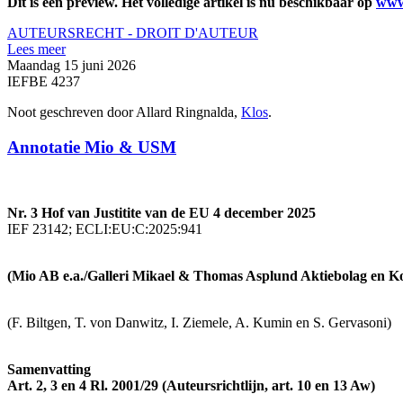
Dit is een preview. Het volledige artikel is nu beschikbaar op
www
AUTEURSRECHT - DROIT D'AUTEUR
Lees meer
Maandag 15 juni 2026
IEFBE 4237
Noot geschreven door Allard Ringnalda,
Klos
.
Annotatie Mio & USM
Nr. 3 Hof van Justitite van de EU 4 december 2025
IEF 23142; ECLI:EU:C:2025:941
(Mio AB e.a./Galleri Mikael & Thomas Asplund Aktiebolag e
(F. Biltgen, T. von Danwitz, I. Ziemele, A. Kumin en S. Gervasoni)
Samenvatting
Art. 2, 3 en 4 Rl. 2001/29 (Auteursrichtlijn, art. 10 en 13 Aw)