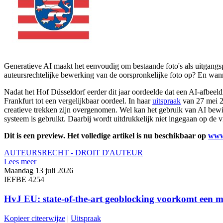
Generatieve AI maakt het eenvoudig om bestaande foto's als uitgangs
auteursrechtelijke bewerking van de oorspronkelijke foto op? En wann
Nadat het Hof Düsseldorf eerder dit jaar oordeelde dat een AI-afbe
Frankfurt tot een vergelijkbaar oordeel. In haar
uitspraak
van 27 mei 20
creatieve trekken zijn overgenomen. Wel kan het gebruik van AI bew
systeem is gebruikt. Daarbij wordt uitdrukkelijk niet ingegaan op de v
Dit is een preview. Het volledige artikel is nu beschikbaar op
www
AUTEURSRECHT - DROIT D'AUTEUR
Lees meer
Maandag 13 juli 2026
IEFBE 4254
HvJ EU: state-of-the-art geoblocking voorkomt een me
Kopieer citeerwijze
|
Uitspraak