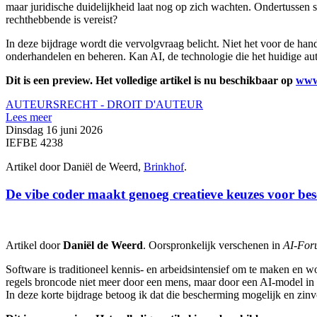
maar juridische duidelijkheid laat nog op zich wachten. Ondertussen s
rechthebbende is vereist?
In deze bijdrage wordt die vervolgvraag belicht. Niet het voor de ha
onderhandelen en beheren. Kan AI, de technologie die het huidige aute
Dit is een preview. Het volledige artikel is nu beschikbaar op
www
AUTEURSRECHT - DROIT D'AUTEUR
Lees meer
Dinsdag 16 juni 2026
IEFBE 4238
Artikel door Daniël de Weerd,
Brinkhof
.
De vibe coder maakt genoeg creatieve keuzes voor be
Artikel door
Daniël de Weerd
. Oorspronkelijk verschenen in
AI-For
Software is traditioneel kennis- en arbeidsintensief om te maken en 
regels broncode niet meer door een mens, maar door een AI-model in 
In deze korte bijdrage betoog ik dat die bescherming mogelijk en zinvo