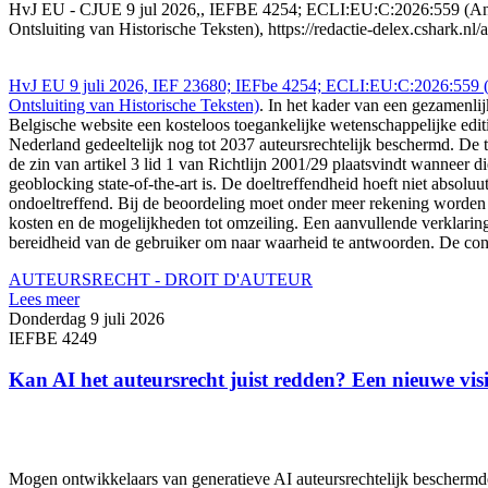
HvJ EU - CJUE 9 jul 2026,, IEFBE 4254; ECLI:EU:C:2026:559 (Ann
Ontsluiting van Historische Teksten), https://redactie-delex.cshark.n
HvJ EU 9 juli 2026, IEF 23680; IEFbe 4254; ECLI:EU:C:2026:559 (
Ontsluiting van Historische Teksten)
. In het kader van een gezamenli
Belgische website een kosteloos toegankelijke wetenschappelijke edi
Nederland gedeeltelijk nog tot 2037 auteursrechtelijk beschermd. D
de zin van artikel 3 lid 1 van Richtlijn 2001/29 plaatsvindt wanneer d
geoblocking state-of-the-art is. De doeltreffendheid hoeft niet absolu
ondoeltreffend. Bij de beoordeling moet onder meer rekening worden 
kosten en de mogelijkheden tot omzeiling. Een aanvullende verklaring 
bereidheid van de gebruiker om naar waarheid te antwoorden. De con
AUTEURSRECHT - DROIT D'AUTEUR
Lees meer
Donderdag 9 juli 2026
IEFBE 4249
Kan AI het auteursrecht juist redden? Een nieuwe visie
Mogen ontwikkelaars van generatieve AI auteursrechtelijk beschermde