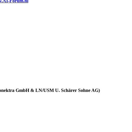
.AI-Forum.nl
n Konektra GmbH & LN/USM U. Schärer Sohne AG)