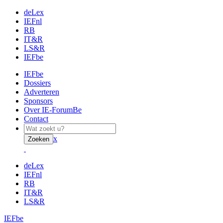
deLex
IEFnl
RB
IT&R
LS&R
IEFbe
IEFbe
Dossiers
Adverteren
Sponsors
Over IE-ForumBe
Contact
x
Zoeken
deLex
IEFnl
RB
IT&R
LS&R
IEFbe