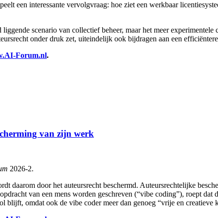
peelt een interessante vervolgvraag: hoe ziet een werkbaar licentiesys
nd liggende scenario van collectief beheer, maar het meer experimentele
ursrecht onder druk zet, uiteindelijk ook bijdragen aan een efficiënter
.AI-Forum.nl
.
scherming van zijn werk
um
2026-2.
wordt daarom door het auteursrecht beschermd. Auteursrechtelijke besch
opdracht van een mens worden geschreven (“vibe coding”), roept dat d
l blijft, omdat ook de vibe coder meer dan genoeg “vrije en creatieve k