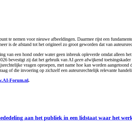
punt te nemen voor nieuwe afbeeldingen. Daarmee rijst een fundamente
eer is de afstand tot het origineel zo groot geworden dat van auteursre
elding van een hond onder water geen inbreuk opleverde omdat alleen
26 bevestigt zij dat het gebruik van AI
geen
afwijkend toetsingskader 
ijsrechtelijke vragen oproepen, met name hoe kan worden aangetoond d
raag of die invoering op zichzelf een auteursrechtelijk relevante handeli
.AI-Forum.nl
.
dedeling aan het publiek in een lidstaat waar het wer