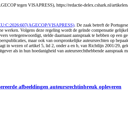
OP tegen VISAPRESS), https://redactie-delex.cshark.nl/artikelen/a
CLI:EU:C:2026:607(AGECOP/VISAPRESS)
. De zaak betreft de Portuges
sche werken. Volgens deze regeling wordt de geïnde compensatie gelijkel
vers vertegenwoordigt, stelde daarnaast aanspraak te hebben op een ged
perspublicaties, maar ook van oorspronkelijke auteursrechten op bepaald
 in wezen of artikel 5, lid 2, onder a en b, van Richtlijn 2001/29, gel
uitgever als in hun hoedanigheid van auteursrechthebbende aanspraak m
ereerde afbeeldingen auteursrechtinbreuk opleveren