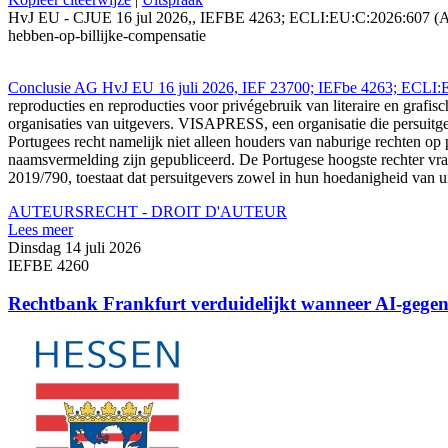
HvJ EU - CJUE 16 jul 2026,, IEFBE 4263; ECLI:EU:C:2026:607 (AGEC
hebben-op-billijke-compensatie
Conclusie AG HvJ EU 16 juli 2026, IEF 23700; IEFbe 4263; E
reproducties en reproducties voor privégebruik van literaire en grafi
organisaties van uitgevers. VISAPRESS, een organisatie die persuitge
Portugees recht namelijk niet alleen houders van naburige rechten op 
naamsvermelding zijn gepubliceerd. De Portugese hoogste rechter vraagt
2019/790, toestaat dat persuitgevers zowel in hun hoedanigheid van 
AUTEURSRECHT - DROIT D'AUTEUR
Lees meer
Dinsdag 14 juli 2026
IEFBE 4260
Rechtbank Frankfurt verduidelijkt wanneer AI-gegen