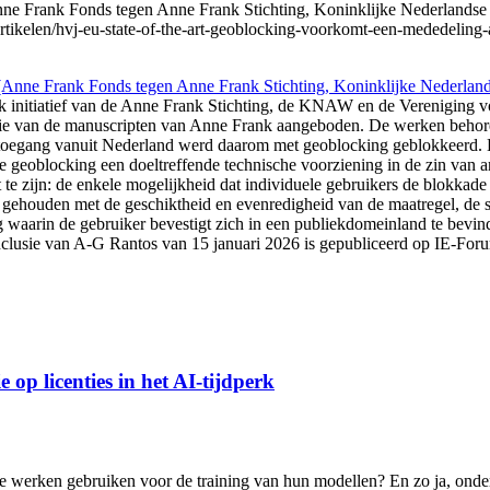
e Frank Fonds tegen Anne Frank Stichting, Koninklijke Nederlandse
l/artikelen/hvj-eu-state-of-the-art-geoblocking-voorkomt-een-mededelin
Anne Frank Fonds tegen Anne Frank Stichting, Koninklijke Nederlan
jk initiatief van de Anne Frank Stichting, de KNAW en de Vereniging 
tie van de manuscripten van Anne Frank aangeboden. De werken behoren
e toegang vanuit Nederland werd daarom met geoblocking geblokkeerd. H
ie geoblocking een doeltreffende technische voorziening in de zin van a
ut te zijn: de enkele mogelijkheid dat individuele gebruikers de blokka
gehouden met de geschiktheid en evenredigheid van de maatregel, de st
waarin de gebruiker bevestigt zich in een publiekdomeinland te bevinden,
clusie van A-G Rantos van 15 januari 2026 is gepubliceerd op IE-For
 op licenties in het AI-tijdperk
 werken gebruiken voor de training van hun modellen? En zo ja, onder