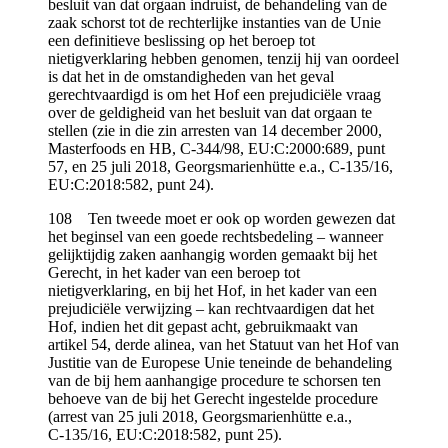
besluit van dat orgaan indruist, de behandeling van de
zaak schorst tot de rechterlijke instanties van de Unie
een definitieve beslissing op het beroep tot
nietigverklaring hebben genomen, tenzij hij van oordeel
is dat het in de omstandigheden van het geval
gerechtvaardigd is om het Hof een prejudiciële vraag
over de geldigheid van het besluit van dat orgaan te
stellen (zie in die zin arresten van 14 december 2000,
Masterfoods en HB, C‑344/98, EU:C:2000:689, punt
57, en 25 juli 2018, Georgsmarienhütte e.a., C‑135/16,
EU:C:2018:582, punt 24).
108 Ten tweede moet er ook op worden gewezen dat
het beginsel van een goede rechtsbedeling – wanneer
gelijktijdig zaken aanhangig worden gemaakt bij het
Gerecht, in het kader van een beroep tot
nietigverklaring, en bij het Hof, in het kader van een
prejudiciële verwijzing – kan rechtvaardigen dat het
Hof, indien het dit gepast acht, gebruikmaakt van
artikel 54, derde alinea, van het Statuut van het Hof van
Justitie van de Europese Unie teneinde de behandeling
van de bij hem aanhangige procedure te schorsen ten
behoeve van de bij het Gerecht ingestelde procedure
(arrest van 25 juli 2018, Georgsmarienhütte e.a.,
C‑135/16, EU:C:2018:582, punt 25).