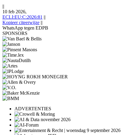
||
10 feb 2026,
ECLI:EU:C:2026:81
||
Kopieer citeerwijze
||
WhatsApp tegen EDPB
SPONSORS
ADVERTENTIES