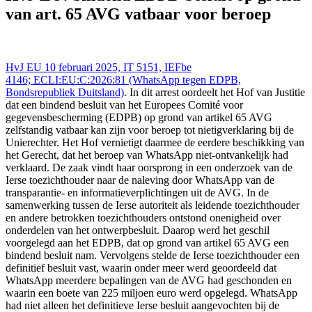
edpb-besluit-op-grond-van-art-65-avg-vatbaar-voor-beroep
van art. 65 AVG vatbaar voor beroep
HvJ EU 10 februari 2025, IT 5151, IEFbe
4146; ECLI:EU:C:2026:81 (WhatsApp tegen EDPB,
Bondsrepubliek Duitsland)
. In dit arrest oordeelt het Hof van Justitie
dat een bindend besluit van het Europees Comité voor
gegevensbescherming (EDPB) op grond van artikel 65 AVG
zelfstandig vatbaar kan zijn voor beroep tot nietigverklaring bij de
Unierechter. Het Hof vernietigt daarmee de eerdere beschikking van
het Gerecht, dat het beroep van WhatsApp niet-ontvankelijk had
verklaard. De zaak vindt haar oorsprong in een onderzoek van de
Ierse toezichthouder naar de naleving door WhatsApp van de
transparantie- en informatieverplichtingen uit de AVG. In de
samenwerking tussen de Ierse autoriteit als leidende toezichthouder
en andere betrokken toezichthouders ontstond onenigheid over
onderdelen van het ontwerpbesluit. Daarop werd het geschil
voorgelegd aan het EDPB, dat op grond van artikel 65 AVG een
bindend besluit nam. Vervolgens stelde de Ierse toezichthouder een
definitief besluit vast, waarin onder meer werd geoordeeld dat
WhatsApp meerdere bepalingen van de AVG had geschonden en
waarin een boete van 225 miljoen euro werd opgelegd. WhatsApp
had niet alleen het definitieve Ierse besluit aangevochten bij de