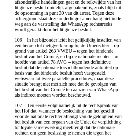
afzonderlijke handelingen gaat en de reikwijdte van het
litigieuze besluit duidelijk afgebakend is, zoals blijkt uit
de opsomming in punt 30 van dit arrest. Tegen deze
achtergrond staat deze onderlinge samenhang niet in de
weg aan de vaststelling dat WhatsApp rechtstreeks
wordt geraakt door het litigieuze besluit.
106 In het bijzonder leidt het gelijktijdig instellen van
een beroep tot nietigverklaring bij de Unierechter – op
grond van artikel 263 VWEU – tegen het bindende
besluit van het Comité, en bij de nationale rechter – uit
hoofde van artikel 78 AVG – tegen het definitieve
besluit dat de nationale toezichthoudende autoriteit op
basis van dat bindende besluit heeft vastgesteld,
weliswaar tot twee parallelle procedures, maar deze
situatie brengt niet met zich mee dat de gevolgen van
het besluit van het Comité ten aanzien van WhatsApp
als indirect moeten worden beschouwd.
107 Ten eerste volgt namelijk uit de rechtspraak van
het Hof dat, wanneer de beslechting van het geschil
voor de nationale rechter afhangt van de geldigheid van
het besluit van een orgaan van de Unie, de verplichting
tot loyale samenwerking meebrengt dat de nationale
rechter, om geen beslissing te nemen die tegen het