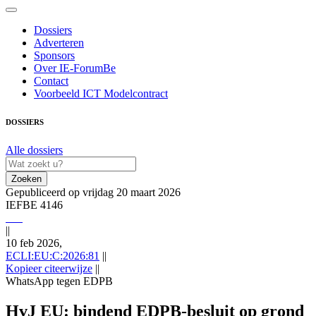
Dossiers
Adverteren
Sponsors
Over IE-ForumBe
Contact
Voorbeeld ICT Modelcontract
DOSSIERS
Alle dossiers
Zoeken
Gepubliceerd op vrijdag 20 maart 2026
IEFBE 4146
||
10 feb 2026,
ECLI:EU:C:2026:81
||
Kopieer citeerwijze
||
WhatsApp tegen EDPB
10 feb 2026,, IEFBE 4146; ECLI:EU:C:2026:81 (WhatsApp tegen
EDPB), https://redactie-delex.cshark.nl/artikelen/hvj-eu-bindend-
HvJ EU: bindend EDPB-besluit op grond