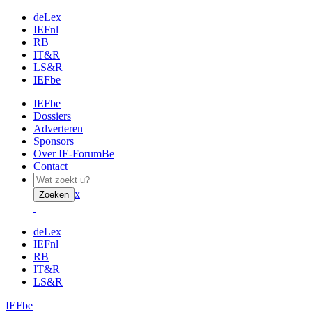
deLex
IEFnl
RB
IT&R
LS&R
IEFbe
IEFbe
Dossiers
Adverteren
Sponsors
Over IE-ForumBe
Contact
x
Zoeken
deLex
IEFnl
RB
IT&R
LS&R
IEFbe