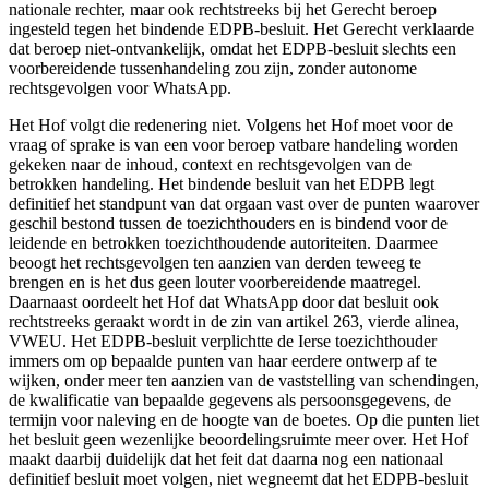
nationale rechter, maar ook rechtstreeks bij het Gerecht beroep
ingesteld tegen het bindende EDPB-besluit. Het Gerecht verklaarde
dat beroep niet-ontvankelijk, omdat het EDPB-besluit slechts een
voorbereidende tussenhandeling zou zijn, zonder autonome
rechtsgevolgen voor WhatsApp.
Het Hof volgt die redenering niet. Volgens het Hof moet voor de
vraag of sprake is van een voor beroep vatbare handeling worden
gekeken naar de inhoud, context en rechtsgevolgen van de
betrokken handeling. Het bindende besluit van het EDPB legt
definitief het standpunt van dat orgaan vast over de punten waarover
geschil bestond tussen de toezichthouders en is bindend voor de
leidende en betrokken toezichthoudende autoriteiten. Daarmee
beoogt het rechtsgevolgen ten aanzien van derden teweeg te
brengen en is het dus geen louter voorbereidende maatregel.
Daarnaast oordeelt het Hof dat WhatsApp door dat besluit ook
rechtstreeks geraakt wordt in de zin van artikel 263, vierde alinea,
VWEU. Het EDPB-besluit verplichtte de Ierse toezichthouder
immers om op bepaalde punten van haar eerdere ontwerp af te
wijken, onder meer ten aanzien van de vaststelling van schendingen,
de kwalificatie van bepaalde gegevens als persoonsgegevens, de
termijn voor naleving en de hoogte van de boetes. Op die punten liet
het besluit geen wezenlijke beoordelingsruimte meer over. Het Hof
maakt daarbij duidelijk dat het feit dat daarna nog een nationaal
definitief besluit moet volgen, niet wegneemt dat het EDPB-besluit