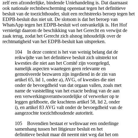
zelf een afzonderlijke, bindende Uniehandeling is. Dat daarnaast
ook nationale rechtsbescherming openstaat tegen het definitieve
besluit van de toezichthouder, sluit een rechtstreeks beroep tegen het
EDPB-besluit dus niet uit. De slotsom is dat het beroep van
WhatsApp tegen het EDPB-besluit wel ontvankelijk is. Het Hof
vernietigt daarom de beschikking van het Gerecht en verwijst de
zaak terug, zodat het Gerecht zich alsnog inhoudelijk over de
rechtmatigheid van het EDPB-besluit kan uitspreken.
104 In deze context is het van weinig belang dat de
reikwijdte van het definitieve besluit zich uitstrekt tot
kwesties die niet aan het Comité zijn voorgelegd,
namelijk aspecten waartegen geen relevante en
gemotiveerde bezwaren zijn ingediend in de zin van
artikel 65, lid 1, onder a), AVG, of kwesties die niet
onder de bevoegdheid van dat orgaan vallen, zoals met
name de vaststelling van het exacte bedrag van de aan
een verwerkingsverantwoordelijke of verwerker op te
leggen geldboete, die krachtens artikel 58, lid 2, onder
i), en artikel 83 AVG valt onder de bevoegdheid van de
aangezochte toezichthoudende autoriteit.
105 Bovendien bestaat er weliswaar een onderlinge
samenhang tussen het litigieuze besluit en het
definitieve besluit maar dit neemt niet weg dat het om