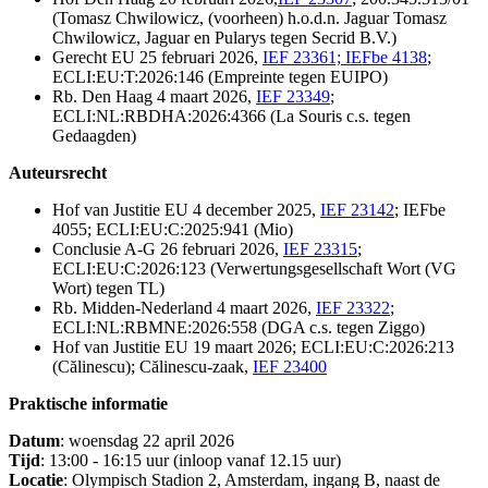
(Tomasz Chwilowicz, (voorheen) h.o.d.n. Jaguar Tomasz
Chwilowicz, Jaguar en Pularys tegen Secrid B.V.)
Gerecht EU 25 februari 2026,
IEF 23361; IEFbe 4138
;
ECLI:EU:T:2026:146 (Empreinte tegen EUIPO)
Rb. Den Haag 4 maart 2026,
IEF 23349
;
ECLI:NL:RBDHA:2026:4366 (La Souris c.s. tegen
Gedaagden)
Auteursrecht
Hof van Justitie EU 4 december 2025,
IEF 23142
; IEFbe
4055; ECLI:EU:C:2025:941 (Mio)
Conclusie A-G 26 februari 2026,
IEF 23315
;
ECLI:EU:C:2026:123 (Verwertungsgesellschaft Wort (VG
Wort) tegen TL)
Rb. Midden-Nederland 4 maart 2026,
IEF 23322
;
ECLI:NL:RBMNE:2026:558 (DGA c.s. tegen Ziggo)
Hof van Justitie EU 19 maart 2026; ECLI:EU:C:2026:213
(Călinescu); Călinescu-zaak,
IEF 23400
Praktische informatie
Datum
: woensdag 22 april 2026
Tijd
: 13:00 - 16:15 uur (inloop vanaf 12.15 uur)
Locatie
: Olympisch Stadion 2, Amsterdam, ingang B, naast de