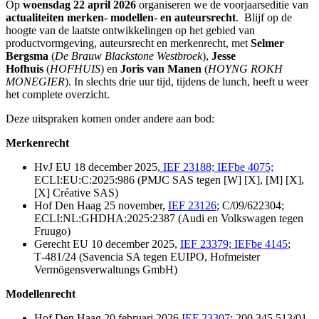
Op
woensdag 22 april 2026
organiseren we de voorjaarseditie van
actualiteiten merken- modellen- en auteursrecht
. Blijf op de
hoogte van de laatste ontwikkelingen op het gebied van
productvormgeving, auteursrecht en merkenrecht, met
Selmer
Bergsma
(
De Brauw Blackstone Westbroek
),
Jesse
Hofhuis
(
HOFHUIS
) en
Joris van Manen
(
HOYNG ROKH
MONEGIER
). In slechts drie uur tijd, tijdens de lunch, heeft u weer
het complete overzicht.
Deze uitspraken komen onder andere aan bod:
Merkenrecht
HvJ EU 18 december 2025,
IEF 23188; IEFbe 4075;
ECLI:EU:C:2025:986 (PMJC SAS tegen [W] [X], [M] [X],
[X] Créative SAS)
Hof Den Haag 25 november,
IEF 23126
; C/09/622304;
ECLI:NL:GHDHA:2025:2387 (Audi en Volkswagen tegen
Fruugo)
Gerecht EU 10 december 2025,
IEF 23379; IEFbe 4145
;
T‑481/24 (Savencia SA tegen EUIPO, Hofmeister
Vermögensverwaltungs GmbH)
Modellenrecht
Hof Den Haag 20 februari 2026,
IEF 23307
; 200.345.513/01