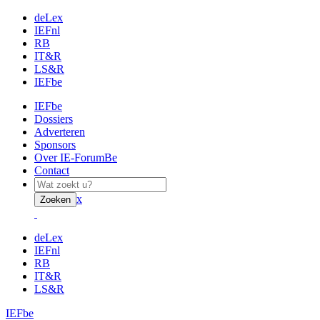
deLex
IEFnl
RB
IT&R
LS&R
IEFbe
IEFbe
Dossiers
Adverteren
Sponsors
Over IE-ForumBe
Contact
x
Zoeken
deLex
IEFnl
RB
IT&R
LS&R
IEFbe