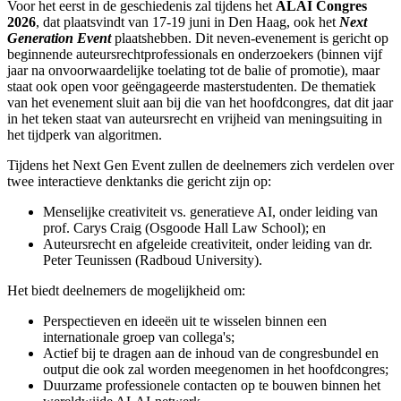
Voor het eerst in de geschiedenis zal tijdens het
ALAI Congres
2026
, dat plaatsvindt van 17-19 juni in Den Haag, ook het
Next
Generation Event
plaatshebben. Dit neven-evenement is gericht op
beginnende auteursrechtprofessionals en onderzoekers (binnen vijf
jaar na onvoorwaardelijke toelating tot de balie of promotie), maar
staat ook open voor geëngageerde masterstudenten. De thematiek
van het evenement sluit aan bij die van het hoofdcongres, dat dit jaar
in het teken staat van auteursrecht en vrijheid van meningsuiting in
het tijdperk van algoritmen.
Tijdens het Next Gen Event zullen de deelnemers zich verdelen over
twee interactieve denktanks die gericht zijn op:
Menselijke creativiteit vs. generatieve AI, onder leiding van
prof. Carys Craig (Osgoode Hall Law School); en
Auteursrecht en afgeleide creativiteit, onder leiding van dr.
Peter Teunissen (Radboud University).
Het biedt deelnemers de mogelijkheid om:
Perspectieven en ideeën uit te wisselen binnen een
internationale groep van collega's;
Actief bij te dragen aan de inhoud van de congresbundel en
output die ook zal worden meegenomen in het hoofdcongres;
Duurzame professionele contacten op te bouwen binnen het