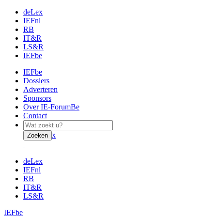
deLex
IEFnl
RB
IT&R
LS&R
IEFbe
IEFbe
Dossiers
Adverteren
Sponsors
Over IE-ForumBe
Contact
x
Zoeken
deLex
IEFnl
RB
IT&R
LS&R
IEFbe