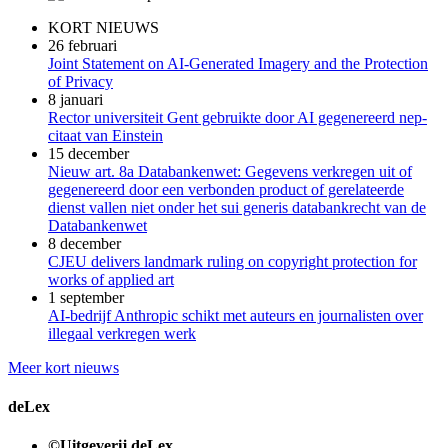
KORT NIEUWS
26 februari
Joint Statement on AI-Generated Imagery and the Protection
of Privacy
8 januari
Rector universiteit Gent gebruikte door AI gegenereerd nep-
citaat van Einstein
15 december
Nieuw art. 8a Databankenwet: Gegevens verkregen uit of
gegenereerd door een verbonden product of gerelateerde
dienst vallen niet onder het sui generis databankrecht van de
Databankenwet
8 december
CJEU delivers landmark ruling on copyright protection for
works of applied art
1 september
AI-bedrijf Anthropic schikt met auteurs en journalisten over
illegaal verkregen werk
Meer kort nieuws
deLex
©Uitgeverij deLex