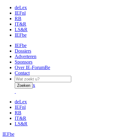
deLex
IEFnl
RB
IT&R
LS&R
IEFbe
IEFbe
Dossiers
Adverteren
Sponsors
Over IE-ForumBe
Contact
x
Zoeken
deLex
IEFnl
RB
IT&R
LS&R
IEFbe