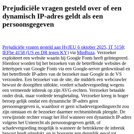
HvJ EU - CJUE 24 jan 2026,, IEFBE 4158; C-654/25 (US en DR
tegen KY), https://redactie-delex.cshark.nl/artikelen/prejudiciele-
Prejudiciële vragen gesteld over of een
vragen-gesteld-over-of-een-dynamisch-ip-adres-geldt-als-een-
dynamisch IP-adres geldt als een
persoonsgegeven
persoonsgegeven
Prejudiciële vragen gesteld aan HvJEU 6 oktober 2025, IT 5158;
IEFbe 4158 (US en DR tegen KY)
via
MinBuza
. Verzoeker
exploiteert een website waarin hij Google Fonts heeft geïntegreerd.
Hierdoor worden bij het bezoeken van de betreffende websites de
lettertypen van Google Fonts via een Google-server gedownload en
het betreffende IP-adres van de bezoeker naar Google in de VS
verzonden. Een bezoeker van de site, die middels een webcrawler
bewust de doorgiften uitlokte, vordert schadevergoeding wegens
een vermeende inbreuk op zijn AVG-rechten. Verzoeker betaalde
onder druk, maar vorderde terugbetaling. Verzoeker kreeg in hoger
beroep gelijk omdat een dynamische IP-adres geen
persoonsgegeven is, waardoor er geen schadevergoedingsrecht zou
zijn ontstaan en de bezoeker daarmee rechtsmisbruik pleegde. De
verwijzende rechter vraagt het Hof wanneer een dynamisch IP-adres
volgens het Unierecht als persoonsgegeven geldt, of
schadevergoeding mogelijk is wanneer de betrokkene de inbreuk
bewust heeft uitgelokt, en in hoeverre een dergelijk geval tot