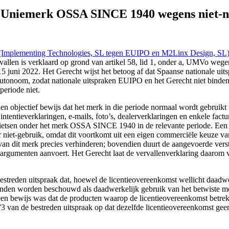
:211 (Implementing Technologies, SL tegen EUIPO en M2Linx Design, S
aal-gebruik
an Uniemerk OSSA SINCE 1940 wegens niet-
(Implementing Technologies, SL tegen EUIPO en M2Linx Design, SL
len is verklaard op grond van artikel 58, lid 1, onder a, UMVo wegen
15 juni 2022. Het Gerecht wijst het betoog af dat Spaanse nationale uit
autonoom, zodat nationale uitspraken EUIPO en het Gerecht niet binden
periode niet.
n objectief bewijs dat het merk in die periode normaal wordt gebruikt
ntentieverklaringen, e-mails, foto’s, dealerverklaringen en enkele fac
etsen onder het merk OSSA SINCE 1940 in de relevante periode. Een l
or niet-gebruik, omdat dit voortkomt uit een eigen commerciële keuze
an dit merk precies verhinderen; bovendien duurt de aangevoerde versto
rgumenten aanvoert. Het Gerecht laat de vervallenverklaring daarom v
reden uitspraak dat, hoewel de licentieovereenkomst wellicht daadwe
 konden worden beschouwd als daadwerkelijk gebruik van het betwiste me
geen bewijs was dat de producten waarop de licentieovereenkomst betre
van de bestreden uitspraak op dat dezelfde licentieovereenkomst geen 