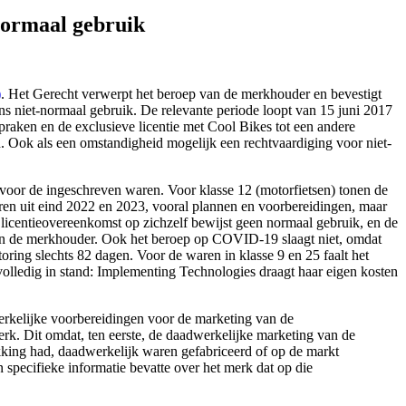
L), https://redactie-delex.cshark.nl/artikelen/gerecht-bevestigt-
normaal gebruik
)
. Het Gerecht verwerpt het beroep van de merkhouder en bevestigt
s niet-normaal gebruik. De relevante periode loopt van 15 juni 2017
spraken en de exclusieve licentie met Cool Bikes tot een andere
. Ook als een omstandigheid mogelijk een rechtvaardiging voor niet-
 voor de ingeschreven waren. Voor klasse 12 (motorfietsen) tonen de
turen uit eind 2022 en 2023, vooral plannen en voorbereidingen, maar
icentieovereenkomst op zichzelf bewijst geen normaal gebruik, en de
 van de merkhouder. Ook het beroep op COVID-19 slaagt niet, omdat
ring slechts 82 dagen. Voor de waren in klasse 9 en 25 faalt het
olledig in stand: Implementing Technologies draagt haar eigen kosten
rkelijke voorbereidingen voor de marketing van de
rk. Dit omdat, ten eerste, de daadwerkelijke marketing van de
kking had, daadwerkelijk waren gefabriceerd of op de markt
specifieke informatie bevatte over het merk dat op die