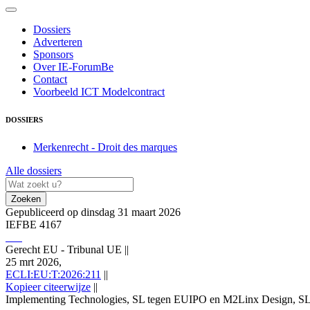
Dossiers
Adverteren
Sponsors
Over IE-ForumBe
Contact
Voorbeeld ICT Modelcontract
DOSSIERS
Merkenrecht - Droit des marques
Alle dossiers
Zoeken
Gepubliceerd op dinsdag 31 maart 2026
IEFBE 4167
Gerecht EU - Tribunal UE
||
25 mrt 2026,
ECLI:EU:T:2026:211
||
Kopieer citeerwijze
||
Implementing Technologies, SL tegen EUIPO en M2Linx Design, S