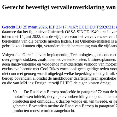
Gerecht EU - Tribunal UE 25 mrt 2026,, IEFBE 4167; ECLI:EU:T:2026
vervallenverklaring-van-uniemerk-ossa-since-1940-wegens-niet-norm
Gerecht bevestigt vervallenverklaring v
Gerecht EU 25 maart 2026, IEF 23417; 4167; ECLI:EU:T:2026:211 
daarmee dat het figuratieve Uniemerk OSSA SINCE 1940 terecht verval
tot en met 14 juni 2022, dus de vijf jaren vóór het vervalverzoek van 
berekening van die periode moeten leiden. Het Uniemerkenstelsel is 
gebruik zou kunnen zijn, verandert dat de berekening van die vijfjaars
Volgens het Gerecht levert Implementing Technologies geen concreet e
overgelegde stukken, zoals licentieovereenkomsten, businessplannen, i
geen daadwerkelijke en voldoende marktgerichte verkoop van motorfi
exclusieve licentie met Cool Bikes vormt ook geen geldige reden vo
niet concreet genoeg wordt uitgelegd welke beperkingen het gebruik v
beroep bovendien al omdat de merkhouder daartegen geen specifieke a
en die van M2Linx Design, terwijl EUIPO de eigen kosten draagt.
59 De Raad van Beroep oordeelde in paragraaf 72 van de best
motorfietsen inhield, dergelijke voorbereidingen op zich niet
producten niet onmiddellijk daarop volgde en, ten tweede, er 
gebracht. Bovendien merkte de Raad van Beroep in paragraaf 73 
producten moest worden aangebracht.