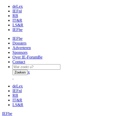
deLex
IEFnl
RB
IT&R
LS&R
IEFbe
IEFbe
Dossiers
Adverteren
Sponsors
Over IE-ForumBe
Contact
x
Zoeken
deLex
IEFnl
RB
IT&R
LS&R
IEFbe