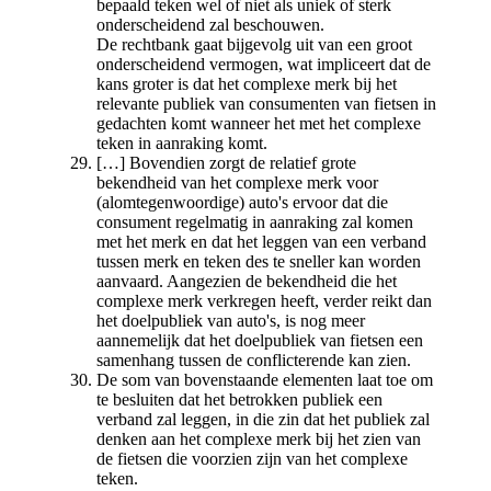
bepaald teken wel of niet als uniek of sterk
onderscheidend zal beschouwen.
De rechtbank gaat bijgevolg uit van een groot
onderscheidend vermogen, wat impliceert dat de
kans groter is dat het complexe merk bij het
relevante publiek van consumenten van fietsen in
gedachten komt wanneer het met het complexe
teken in aanraking komt.
[…] Bovendien zorgt de relatief grote
bekendheid van het complexe merk voor
(alomtegenwoordige) auto's ervoor dat die
consument regelmatig in aanraking zal komen
met het merk en dat het leggen van een verband
tussen merk en teken des te sneller kan worden
aanvaard. Aangezien de bekendheid die het
complexe merk verkregen heeft, verder reikt dan
het doelpubliek van auto's, is nog meer
aannemelijk dat het doelpubliek van fietsen een
samenhang tussen de conflicterende kan zien.
De som van bovenstaande elementen laat toe om
te besluiten dat het betrokken publiek een
verband zal leggen, in die zin dat het publiek zal
denken aan het complexe merk bij het zien van
de fietsen die voorzien zijn van het complexe
teken.