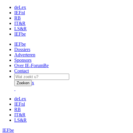
deLex
IEFnl
RB
IT&R
LS&R
IEFbe
IEFbe
Dossiers
Adverteren
Sponsors
Over IE-ForumBe
Contact
x
Zoeken
deLex
IEFnl
RB
IT&R
LS&R
IEFbe