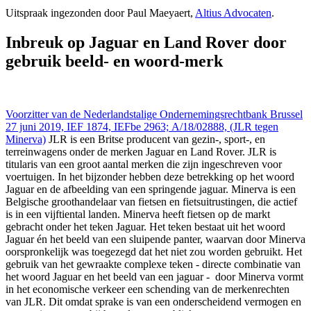
27 jun 2019,, IEFBE 2963; (JLR tegen Minerva), https://redactie-
Uitspraak ingezonden door Paul Maeyaert,
Altius Advocaten
.
delex.cshark.nl/artikelen/inbreuk-op-jaguar-en-land-rover-door-
gebruik-beeld-en-woord-merk
Inbreuk op Jaguar en Land Rover door
gebruik beeld- en woord-merk
Voorzitter van de Nederlandstalige Ondernemingsrechtbank Brussel
27 juni 2019, IEF 1874, IEFbe 2963; A/18/02888, (JLR tegen
Minerva)
JLR is een Britse producent van gezin-, sport-, en
terreinwagens onder de merken Jaguar en Land Rover. JLR is
titularis van een groot aantal merken die zijn ingeschreven voor
voertuigen. In het bijzonder hebben deze betrekking op het woord
Jaguar en de afbeelding van een springende jaguar. Minerva is een
Belgische groothandelaar van fietsen en fietsuitrustingen, die actief
is in een vijftiental landen. Minerva heeft fietsen op de markt
gebracht onder het teken Jaguar. Het teken bestaat uit het woord
Jaguar én het beeld van een sluipende panter, waarvan door Minerva
oorspronkelijk was toegezegd dat het niet zou worden gebruikt. Het
gebruik van het gewraakte complexe teken - directe combinatie van
het woord Jaguar en het beeld van een jaguar - door Minerva vormt
in het economische verkeer een schending van de merkenrechten
van JLR. Dit omdat sprake is van een onderscheidend vermogen en