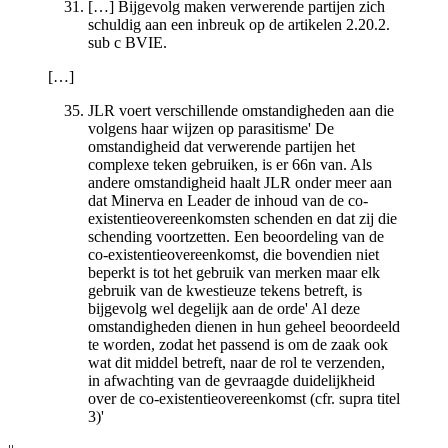
[…] Bijgevolg maken verwerende partijen zich
schuldig aan een inbreuk op de artikelen 2.20.2.
sub c BVIE.
[…]
JLR voert verschillende omstandigheden aan die
volgens haar wijzen op parasitisme' De
omstandigheid dat verwerende partijen het
complexe teken gebruiken, is er 66n van. Als
andere omstandigheid haalt JLR onder meer aan
dat Minerva en Leader de inhoud van de co-
existentieovereenkomsten schenden en dat zij die
schending voortzetten. Een beoordeling van de
co-existentieovereenkomst, die bovendien niet
beperkt is tot het gebruik van merken maar elk
gebruik van de kwestieuze tekens betreft, is
bijgevolg wel degelijk aan de orde' Al deze
omstandigheden dienen in hun geheel beoordeeld
te worden, zodat het passend is om de zaak ook
wat dit middel betreft, naar de rol te verzenden,
in afwachting van de gevraagde duidelijkheid
over de co-existentieovereenkomst (cfr. supra titel
3)'