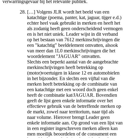
verwarringsgevaar bij het relevante publiek.
[…] Volgens JLR wordt het beeld van een
katachtige (poema, panter, kat, jaguar, tijger e.d.)
echter heel vaak gebruikt in merken en heeft het
als zodanig heeft geen onderscheidend vermogen
en is het niet uniek. Leader wijst in dit verband
op het bestaan van 7612 merkinschrijvingen die
een "katachtig" beeldelement omvatten, alsook
van meer dan 1L0 merkinschrijvingen die het
woordelement "JAGUAR" omvatten.
Slechts een beperkt aantal van de aangebrachte
merkinschrijvingen heeft betrekking op
(motor)voertuigen in klasse 12 en automobielen
in het bijzonder. En slechts een vijftal van die
merken heeft betrekking op de combinatie van
een katachtige met een woord doch geen enkel
heeft de combinatie kat/JAGUAR. Bovendien
geeft de lijst geen enkele informatie over het
effectieve gebruik van de betreffende merken op
de markt, zowel naar territorium, naar tijd als
naar volume. Hierover brengt Leader geen
enkele informatie aan. Op grond van een lijst van
in een register ingeschreven merken alleen kan
men moeilijk beoordelen of de consument een