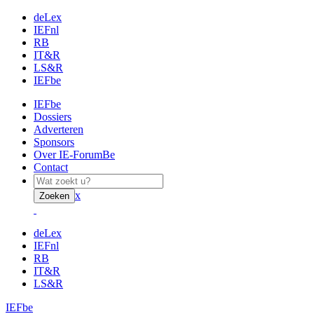
deLex
IEFnl
RB
IT&R
LS&R
IEFbe
IEFbe
Dossiers
Adverteren
Sponsors
Over IE-ForumBe
Contact
x
Zoeken
deLex
IEFnl
RB
IT&R
LS&R
IEFbe