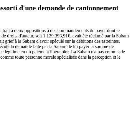
/la-sabam-n-a-pas-commis-de-faute-en-refusant-de-recevoir-le-
 assorti d'une demande de cantonnement
e a trait à deux oppositions à des commandements de payer dont le
de droits d'auteur, soit 1.129.393,91€, avait été réclamé par la Sabam
ait grief à la Sabam d'avoir spéculé sur la débitions des astreintes.
 exécuté la demande faite par la Sabam de lui payer la somme de
nce légitime en un paiement libératoire. La Sabam n'a pas commis de
 comme toute personne morale spécialisée dans la perception et le