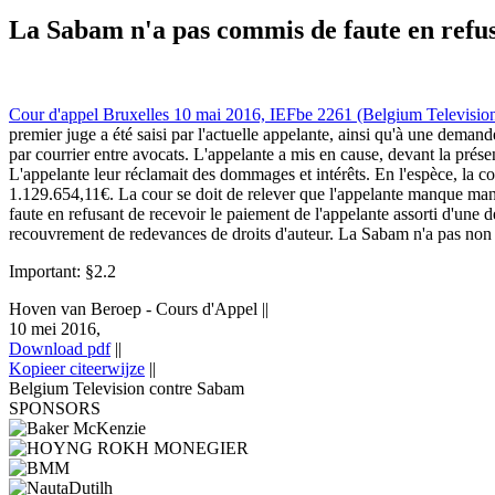
Hoven van Beroep - Cours d'Appel 10 mei 2016,, IEFBE 2261; (Belgium
paiement-de-l-appelante-assorti-d-une-de
La Sabam n'a pas commis de faute en refus
Cour d'appel Bruxelles 10 mai 2016, IEFbe 2261 (Belgium Televisio
premier juge a été saisi par l'actuelle appelante, ainsi qu'à une dema
par courrier entre avocats. L'appelante a mis en cause, devant la présent
L'appelante leur réclamait des dommages et intérêts. En l'espèce, la c
1.129.654,11€. La cour se doit de relever que l'appelante manque mani
faute en refusant de recevoir le paiement de l'appelante assorti d'un
recouvrement de redevances de droits d'auteur. La Sabam n'a pas non 
Important: §2.2
Hoven van Beroep - Cours d'Appel
||
10 mei 2016,
Download pdf
||
Kopieer citeerwijze
||
Belgium Television contre Sabam
SPONSORS