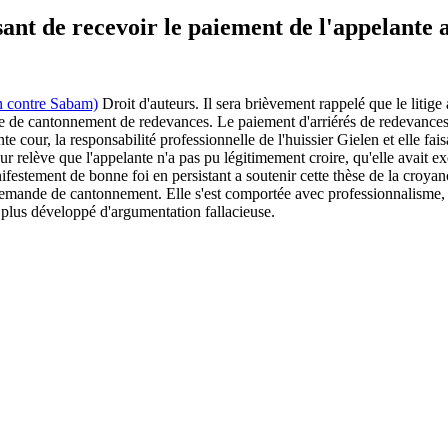
 Television contre Sabam), https://redactie-delex.cshark.nl/artikelen
ant de recevoir le paiement de l'appelante
n contre Sabam)
Droit d'auteurs. Il sera brièvement rappelé que le litig
nde de cantonnement de redevances. Le paiement d'arriérés de redevances 
e cour, la responsabilité professionnelle de l'huissier Gielen et elle fais
our relève que l'appelante n'a pas pu légitimement croire, qu'elle avait
festement de bonne foi en persistant a soutenir cette thèse de la croya
e demande de cantonnement. Elle s'est comportée avec professionnalisme,
plus développé d'argumentation fallacieuse.