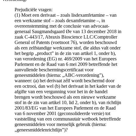
Prejudiciële vragen:
(1) Moet een derivaat – zoals lisdexamfetamine – van
een werkzame stof – zoals dexamfetamine –, in
overeenstemming met de conclusie van advocaat-
generaal Saugmandsgaard Øe van 13 december 2018 in
zaak C-443/17, Abraxis Bioscience LLC/Comptroller
General of Patents (voetnoot 76), worden beschouwd
als een zelfstandige werkzame stof, die aldus valt onder
het begrip „product” in de zin van artikel 1, onder b),
van verordening (EG) nr. 469/2009 van het Europees
Parlement en de Raad van 6 mei 2009 betreffende het
aanvullende beschermingscertificaat voor
geneesmiddelen (hierna: „ABC-verordening”),
wanneer: (a) het derivaat zélf wordt beschermd door
een octrooi, dan wel (b) het derivaat in het kader van de
afgifte van een vergunning voor het in de handel
brengen wordt beschouwd als een nieuwe werkzame
stof in de zin van artikel 10, lid 2, onder b), van richtlijn
2001/83/EG van het Europees Parlement en de Raad
van 6 november 2001 (geconsolideerde versie) tot
vaststelling van een communautair wetboek betreffende
geneesmiddelen voor menselijk gebruik (hierna:
„geneesmiddelenrichtlijn”)?