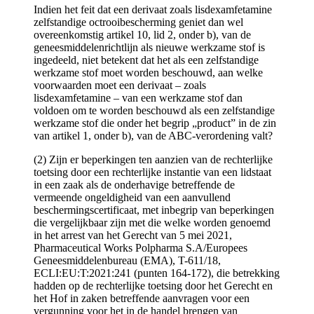
Indien het feit dat een derivaat zoals lisdexamfetamine
zelfstandige octrooibescherming geniet dan wel
overeenkomstig artikel 10, lid 2, onder b), van de
geneesmiddelenrichtlijn als nieuwe werkzame stof is
ingedeeld, niet betekent dat het als een zelfstandige
werkzame stof moet worden beschouwd, aan welke
voorwaarden moet een derivaat – zoals
lisdexamfetamine – van een werkzame stof dan
voldoen om te worden beschouwd als een zelfstandige
werkzame stof die onder het begrip „product” in de zin
van artikel 1, onder b), van de ABC-verordening valt?
(2) Zijn er beperkingen ten aanzien van de rechterlijke
toetsing door een rechterlijke instantie van een lidstaat
in een zaak als de onderhavige betreffende de
vermeende ongeldigheid van een aanvullend
beschermingscertificaat, met inbegrip van beperkingen
die vergelijkbaar zijn met die welke worden genoemd
in het arrest van het Gerecht van 5 mei 2021,
Pharmaceutical Works Polpharma S.A/Europees
Geneesmiddelenbureau (EMA), T-611/18,
ECLI:EU:T:2021:241 (punten 164-172), die betrekking
hadden op de rechterlijke toetsing door het Gerecht en
het Hof in zaken betreffende aanvragen voor een
vergunning voor het in de handel brengen van