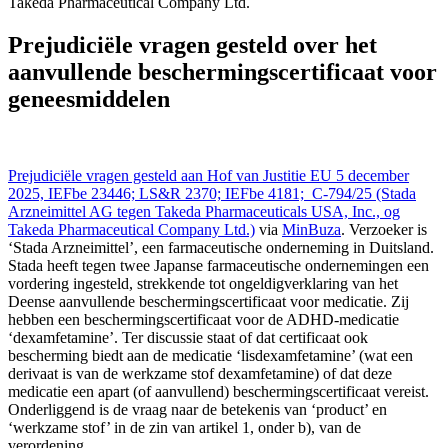
Takeda Pharmaceutical Company Ltd.
HvJ EU - CJUE 5 dec 2025,, IEFBE 4181; C-794/25 (Stada
Arzneimittel AG tegen Takeda Pharmaceuticals USA, Inc., og
Prejudiciële vragen gesteld over het
Takeda Pharmaceutical Company Ltd.), https://redactie-
aanvullende beschermingscertificaat voor
delex.cshark.nl/artikelen/prejudiciele-vragen-gesteld-over-het-
aanvullende-beschermingscertificaat-voor-geneesmiddelen
geneesmiddelen
Prejudiciële vragen gesteld aan Hof van Justitie EU 5 december
2025, IEFbe 23446; LS&R 2370; IEFbe 4181; C-794/25 (Stada
Arzneimittel AG tegen Takeda Pharmaceuticals USA, Inc., og
Takeda Pharmaceutical Company Ltd.)
via
MinBuza
. Verzoeker is
‘Stada Arzneimittel’, een farmaceutische onderneming in Duitsland.
Stada heeft tegen twee Japanse farmaceutische ondernemingen een
vordering ingesteld, strekkende tot ongeldigverklaring van het
Deense aanvullende beschermingscertificaat voor medicatie. Zij
hebben een beschermingscertificaat voor de ADHD-medicatie
‘dexamfetamine’. Ter discussie staat of dat certificaat ook
bescherming biedt aan de medicatie ‘lisdexamfetamine’ (wat een
derivaat is van de werkzame stof dexamfetamine) of dat deze
medicatie een apart (of aanvullend) beschermingscertificaat vereist.
Onderliggend is de vraag naar de betekenis van ‘product’ en
‘werkzame stof’ in de zin van artikel 1, onder b), van de
verordening.