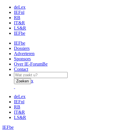
deLex
IEFnl
RB
IT&R
LS&R
IEFbe
IEFbe
Dossiers
Adverteren
Sponsors
Over IE-ForumBe
Contact
x
Zoeken
deLex
IEFnl
RB
IT&R
LS&R
IEFbe