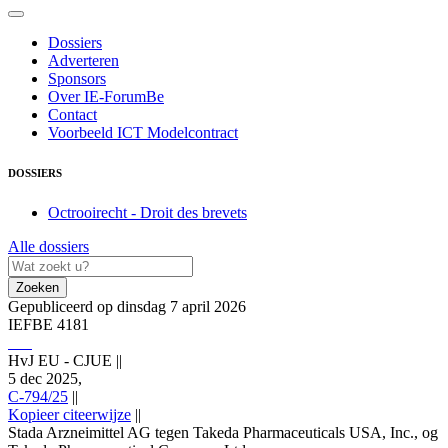
Dossiers
Adverteren
Sponsors
Over IE-ForumBe
Contact
Voorbeeld ICT Modelcontract
DOSSIERS
Octrooirecht - Droit des brevets
Alle dossiers
Zoeken
Gepubliceerd op dinsdag 7 april 2026
IEFBE 4181
HvJ EU - CJUE
||
5 dec 2025,
C-794/25
||
Kopieer citeerwijze
||
Stada Arzneimittel AG tegen Takeda Pharmaceuticals USA, Inc., og