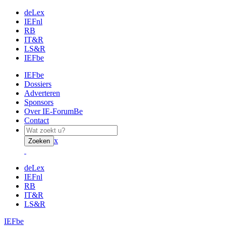
deLex
IEFnl
RB
IT&R
LS&R
IEFbe
IEFbe
Dossiers
Adverteren
Sponsors
Over IE-ForumBe
Contact
x
Zoeken
deLex
IEFnl
RB
IT&R
LS&R
IEFbe