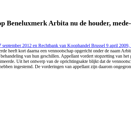
), https://redactie-delex.cshark.nl/artikelen/vennootschap-arbita-ma
p Beneluxmerk Arbita nu de houder, mede-op
7 september 2012 en Rechtbank van Koophandel Brussel 9 april 2009,
erde heeft kort daarna een vennootschap opgericht onder de naam Arbita. 
e behandeling van hun geschillen. Appellant vordert stopzetting van h
timeerde. Uit het ontwerp van de oprichtingsakte blijkt dat de vennoo
 hebben ingestemd. De vorderingen van appellant zijn daarom ongegron