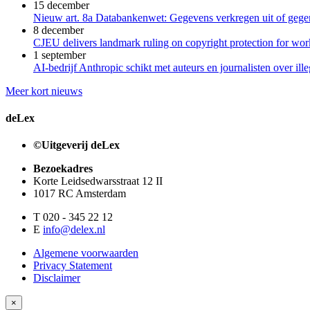
15 december
Nieuw art. 8a Databankenwet: Gegevens verkregen uit of gegene
8 december
CJEU delivers landmark ruling on copyright protection for work
1 september
AI-bedrijf Anthropic schikt met auteurs en journalisten over il
Meer kort nieuws
deLex
©Uitgeverij deLex
Bezoekadres
Korte Leidsedwarsstraat 12 II
1017 RC Amsterdam
T 020 - 345 22 12
E
info@delex.nl
Algemene voorwaarden
Privacy Statement
Disclaimer
×