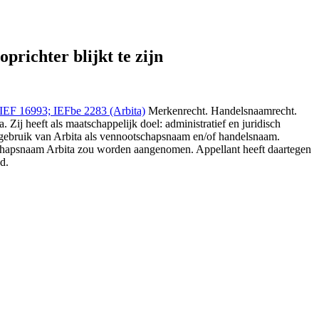
akt-geen-inbreuk-op-beneluxmerk-arbita-nu-de-houder-mede-oprichter-
richter blijkt te zijn
 IEF 16993; IEFbe 2283 (Arbita)
Merkenrecht. Handelsnaamrecht.
Zij heeft als maatschappelijk doel: administratief en juridisch
et gebruik van Arbita als vennootschapsnaam en/of handelsnaam.
tschapsnaam Arbita zou worden aangenomen. Appellant heeft daartegen
d.