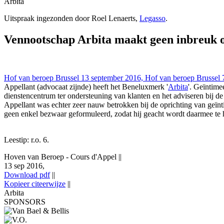
Arbita
Hoven van Beroep - Cours d'Appel 13 sep 2016,, IEFBE 2283; ( Arbita
Uitspraak ingezonden door Roel Lenaerts,
Legasso
.
blijkt-te-z
Vennootschap Arbita maakt geen inbreuk o
Hof van beroep Brussel 13 september 2016, Hof van beroep Brussel 
Appellant (advocaat zijnde) heeft het Beneluxmerk '
Arbita
'. Geïntime
dienstencentrum ter ondersteuning van klanten en het adviseren bij d
Appellant was echter zeer nauw betrokken bij de oprichting van geïn
geen enkel bezwaar geformuleerd, zodat hij geacht wordt daarmee te
Leestip: r.o. 6.
Hoven van Beroep - Cours d'Appel
||
13 sep 2016,
Download pdf
||
Kopieer citeerwijze
||
Arbita
SPONSORS