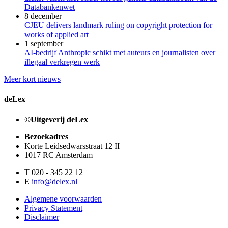
Databankenwet
8 december
CJEU delivers landmark ruling on copyright protection for
works of applied art
1 september
AI-bedrijf Anthropic schikt met auteurs en journalisten over
illegaal verkregen werk
Meer kort nieuws
deLex
©Uitgeverij deLex
Bezoekadres
Korte Leidsedwarsstraat 12 II
1017 RC Amsterdam
T 020 - 345 22 12
E
info@delex.nl
Algemene voorwaarden
Privacy Statement
Disclaimer