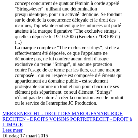
concept concurrent de quatuor féminin à corde appelé
"Strings4ever", utilisant une dénomination
presqu'identique, pour un activité identique. Se fondant
sur le droit de la concurrence déloyale et le droit des
marques, l'appelante soutient que les intimées ont porté
atteinte à la marque figurative "The exclusive strings",
qu'elle a déposée le 19.10.2006 (Benelux n*0810961)
(...)
La marque complexe "The exclusive strings", si elle a
effectivement été déposée, ce que l'appelante ne
démontre pas, ne lui confère aucun droit d'usage
exclusive du terme "Strings", ni aucune protection
contre l'usage de ce terme par les tiers, car une marque
composée - qui en l'espèce est composée d'éléments qui
appartiennent au domaine public - est seulement
protégeable comme un tout et non pour chacun de ses
élément pris séparément, ce seul élément "Strings"
n'étant pas de nature à créer la confusion avec le produit
ou le service de l'entreprise JC Production.
MERKENRECHT - DROIT DES MARQUES
NABURIGE
RECHTEN - DROITS VOISINS
PORTRETRECHT - DROIT à
L'IMAGE
Lees meer
Dinsdag 17 maart 2015