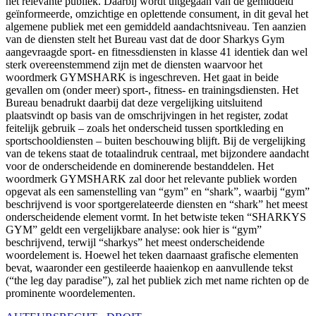
het relevante publiek. Daarbij wordt uitgegaan van de gemiddeld
geïnformeerde, omzichtige en oplettende consument, in dit geval het
algemene publiek met een gemiddeld aandachtsniveau. Ten aanzien
van de diensten stelt het Bureau vast dat de door Sharkys Gym
aangevraagde sport- en fitnessdiensten in klasse 41 identiek dan wel
sterk overeenstemmend zijn met de diensten waarvoor het
woordmerk GYMSHARK is ingeschreven. Het gaat in beide
gevallen om (onder meer) sport-, fitness- en trainingsdiensten. Het
Bureau benadrukt daarbij dat deze vergelijking uitsluitend
plaatsvindt op basis van de omschrijvingen in het register, zodat
feitelijk gebruik – zoals het onderscheid tussen sportkleding en
sportschooldiensten – buiten beschouwing blijft. Bij de vergelijking
van de tekens staat de totaalindruk centraal, met bijzondere aandacht
voor de onderscheidende en dominerende bestanddelen. Het
woordmerk GYMSHARK zal door het relevante publiek worden
opgevat als een samenstelling van “gym” en “shark”, waarbij “gym”
beschrijvend is voor sportgerelateerde diensten en “shark” het meest
onderscheidende element vormt. In het betwiste teken “SHARKYS
GYM” geldt een vergelijkbare analyse: ook hier is “gym”
beschrijvend, terwijl “sharkys” het meest onderscheidende
woordelement is. Hoewel het teken daarnaast grafische elementen
bevat, waaronder een gestileerde haaienkop en aanvullende tekst
(“the leg day paradise”), zal het publiek zich met name richten op de
prominente woordelementen.