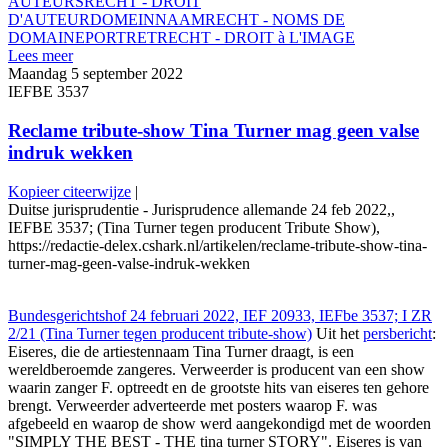
AUTEURSRECHT - DROIT
D'AUTEUR
DOMEINNAAMRECHT - NOMS DE
DOMAINE
PORTRETRECHT - DROIT à L'IMAGE
Lees meer
Maandag 5 september 2022
IEFBE 3537
Reclame tribute-show Tina Turner mag geen valse
indruk wekken
Kopieer citeerwijze
|
Duitse jurisprudentie - Jurisprudence allemande 24 feb 2022,,
IEFBE 3537; (Tina Turner tegen producent Tribute Show),
https://redactie-delex.cshark.nl/artikelen/reclame-tribute-show-tina-
turner-mag-geen-valse-indruk-wekken
Bundesgerichtshof 24 februari 2022, IEF 20933, IEFbe 3537; I ZR
2/21 (Tina Turner tegen producent tribute-show)
Uit het
persbericht
:
Eiseres, die de artiestennaam Tina Turner draagt, is een
wereldberoemde zangeres. Verweerder is producent van een show
waarin zanger F. optreedt en de grootste hits van eiseres ten gehore
brengt. Verweerder adverteerde met posters waarop F. was
afgebeeld en waarop de show werd aangekondigd met de woorden
"SIMPLY THE BEST - THE tina turner STORY". Eiseres is van