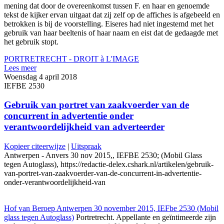
mening dat door de overeenkomst tussen F. en haar en genoemde
tekst de kijker ervan uitgaat dat zij zelf op de affiches is afgebeeld en
betrokken is bij de voorstelling. Eiseres had niet ingestemd met het
gebruik van haar beeltenis of haar naam en eist dat de gedaagde met
het gebruik stopt.
PORTRETRECHT - DROIT à L'IMAGE
Lees meer
Woensdag 4 april 2018
IEFBE 2530
Gebruik van portret van zaakvoerder van de
concurrent in advertentie onder
verantwoordelijkheid van adverteerder
Kopieer citeerwijze
|
Uitspraak
Antwerpen - Anvers 30 nov 2015,, IEFBE 2530; (Mobil Glass
tegen Autoglass), https://redactie-delex.cshark.nl/artikelen/gebruik-
van-portret-van-zaakvoerder-van-de-concurrent-in-advertentie-
onder-verantwoordelijkheid-van
Hof van Beroep Antwerpen 30 november 2015, IEFbe 2530 (Mobil
glass tegen Autoglass)
Portretrecht. Appellante en geïntimeerde zijn