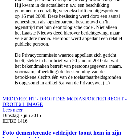
Hij kwam in de actualiteit n.a.v. een beschikking
genomen op eenzijdig verzoekschrift en uitgesproken
op 16 mei 2008. Deze beslissing werd doro een aantal
geneesheren als 'opzienbarend' beschouwd en 'in
tegenstrijd met hun deontologische code'. Niet alleen
het Laatste Nieuws deed hierover berichtgeving, maar
vele andere media. Hierdoor werd appellant een relatief
publieke persoon.
De Privacycommissie waartoe appellant zich gericht
heeft, stelde in haar brief van 20 januari 2010 dat wat
het bekendmaken betreft van persoonsgegevens (naam,
voornaam, afbeelding) de toestemming van de
betrokkene slechts één van de toelaatbaarheidsgronden
is opgesomd in artikel 5,a van de Privacywet (...)
MEDIARECHT - DROIT DES MéDIAS
PORTRETRECHT -
DROIT à L'IMAGE
Lees meer
Dinsdag 7 juli 2015
IEFBE 1416
Foto dementerende veldrijder toont hem in zijn