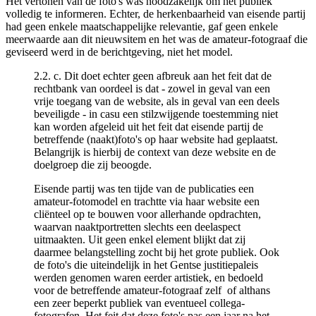
Het vertonen van de foto's was noodzakelijk om het publiek
volledig te informeren. Echter, de herkenbaarheid van eisende partij
had geen enkele maatschappelijke relevantie, gaf geen enkele
meerwaarde aan dit nieuwsitem en het was de amateur-fotograaf die
geviseerd werd in de berichtgeving, niet het model.
2.2. c. Dit doet echter geen afbreuk aan het feit dat de
rechtbank van oordeel is dat - zowel in geval van een
vrije toegang van de website, als in geval van een deels
beveiligde - in casu een stilzwijgende toestemming niet
kan worden afgeleid uit het feit dat eisende partij de
betreffende (naakt)foto's op haar website had geplaatst.
Belangrijk is hierbij de context van deze website en de
doelgroep die zij beoogde.
Eisende partij was ten tijde van de publicaties een
amateur-fotomodel en trachtte via haar website een
cliënteel op te bouwen voor allerhande opdrachten,
waarvan naaktportretten slechts een deelaspect
uitmaakten. Uit geen enkel element blijkt dat zij
daarmee belangstelling zocht bij het grote publiek. Ook
de foto's die uiteindelijk in het Gentse justitiepaleis
werden genomen waren eerder artistiek, en bedoeld
voor de betreffende amateur-fotograaf zelf of althans
een zeer beperkt publiek van eventueel collega-
fotografen. Het feit dat deze foto's pas een jaar na het