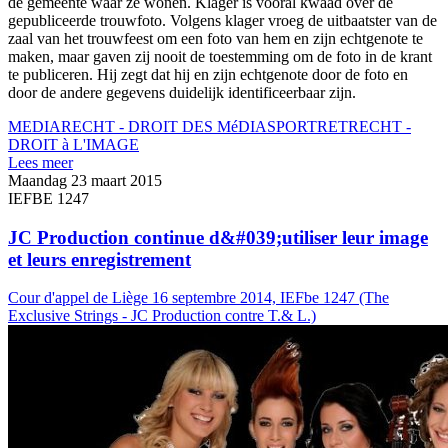
de gemeente waar ze wonen. Klager is vooral kwaad over de
gepubliceerde trouwfoto. Volgens klager vroeg de uitbaatster van de
zaal van het trouwfeest om een foto van hem en zijn echtgenote te
maken, maar gaven zij nooit de toestemming om de foto in de krant
te publiceren. Hij zegt dat hij en zijn echtgenote door de foto en
door de andere gegevens duidelijk identificeerbaar zijn.
MEDIARECHT - DROIT DES MéDIAS
PORTRETRECHT -
DROIT à L'IMAGE
Lees meer
Maandag 23 maart 2015
IEFBE 1247
JC Production continue d&#039;utiliser leur image
et leurs enregistrement
Cour d'appel de Liège 16 septembre 2014, IEFbe 1247 (The
Exclusive Strings - JC Production contre T.& L.)