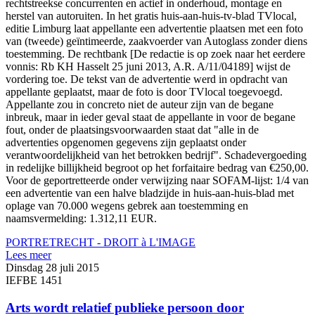
rechtstreekse concurrenten en actief in onderhoud, montage en
herstel van autoruiten. In het gratis huis-aan-huis-tv-blad TVlocal,
editie Limburg laat appellante een advertentie plaatsen met een foto
van (tweede) geïntimeerde, zaakvoerder van Autoglass zonder diens
toestemming. De rechtbank [De redactie is op zoek naar het eerdere
vonnis: Rb KH Hasselt 25 juni 2013, A.R. A/11/04189] wijst de
vordering toe. De tekst van de advertentie werd in opdracht van
appellante geplaatst, maar de foto is door TVlocal toegevoegd.
Appellante zou in concreto niet de auteur zijn van de begane
inbreuk, maar in ieder geval staat de appellante in voor de begane
fout, onder de plaatsingsvoorwaarden staat dat "alle in de
advertenties opgenomen gegevens zijn geplaatst onder
verantwoordelijkheid van het betrokken bedrijf". Schadevergoeding
in redelijke billijkheid begroot op het forfaitaire bedrag van €250,00.
Voor de geportretteerde onder verwijzing naar SOFAM-lijst: 1/4 van
een advertentie van een halve bladzijde in huis-aan-huis-blad met
oplage van 70.000 wegens gebrek aan toestemming en
naamsvermelding: 1.312,11 EUR.
PORTRETRECHT - DROIT à L'IMAGE
Lees meer
Dinsdag 28 juli 2015
IEFBE 1451
Arts wordt relatief publieke persoon door