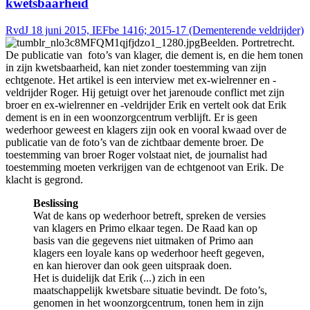
kwetsbaarheid
RvdJ 18 juni 2015, IEFbe 1416; 2015-17 (Dementerende veldrijder)
Beelden. Portretrecht.
De publicatie van foto’s van klager, die dement is, en die hem tonen
in zijn kwetsbaarheid, kan niet zonder toestemming van zijn
echtgenote. Het artikel is een interview met ex-wielrenner en -
veldrijder Roger. Hij getuigt over het jarenoude conflict met zijn
broer en ex-wielrenner en -veldrijder Erik en vertelt ook dat Erik
dement is en in een woonzorgcentrum verblijft. Er is geen
wederhoor geweest en klagers zijn ook en vooral kwaad over de
publicatie van de foto’s van de zichtbaar demente broer. De
toestemming van broer Roger volstaat niet, de journalist had
toestemming moeten verkrijgen van de echtgenoot van Erik. De
klacht is gegrond.
Beslissing
Wat de kans op wederhoor betreft, spreken de versies
van klagers en Primo elkaar tegen. De Raad kan op
basis van die gegevens niet uitmaken of Primo aan
klagers een loyale kans op wederhoor heeft gegeven,
en kan hierover dan ook geen uitspraak doen.
Het is duidelijk dat Erik (...) zich in een
maatschappelijk kwetsbare situatie bevindt. De foto’s,
genomen in het woonzorgcentrum, tonen hem in zijn