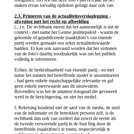
maken ervan toevallig opdoken getuigt daar ook van.
2.3. Primeren van de actualiteitsverslaglegging -
afweging met het recht op afbeelding
(...) e. De rechtbank meent dat het aannemelijk is dat de
context - met name het Gentse justitiepaleid - waarin de
getoonde of gepubliceerde (naakt)foto's van eisende
partij werden gemaakt een zeker actualiteitswaarde
hadden. Er kan ook aanvaard worden dat het vertonen
van de foto's daarbij noodzakelijk was om het publiek
volledig te informeren.
Echter, de herkenbaarheid van eisende partij - en met
name het nalaten het betreffende model te anonimiseren
- had geen enkele maatschappelijke relevantie en gaf
geen enkele meerwaarde aan dit nieuwsitem.
Bovendien was het de amateur-fotograaf die geviseerd
werd in de berichtgeving, en niet het model.
f. Rekening houdend met de aard van de media, de aard
van de informatie en de betrokken persoon zelf, is de
rechtbank dan ook van oordeel dat zowel de eerste als
de tweede verwerende partij in de fout fing door de
betreffende (naakt)foto's te tonen, respectievelijk te