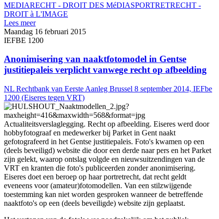
MEDIARECHT - DROIT DES MéDIAS
PORTRETRECHT -
DROIT à L'IMAGE
Lees meer
Maandag 16 februari 2015
IEFBE 1200
Anonimisering van naaktfotomodel in Gentse
justitiepaleis verplicht vanwege recht op afbeelding
NL Rechtbank van Eerste Aanleg Brussel 8 september 2014, IEFbe
1200 (Eiseres tegen VRT)
Actualiteitsverslaglegging. Recht op afbeelding. Eiseres werd door
hobbyfotograaf en medewerker bij Parket in Gent naakt
gefotografeerd in het Gentse justitiepaleis. Foto's kwamen op een
(deels beveiligd) website die door een derde naar pers en het Parket
zijn gelekt, waarop ontslag volgde en nieuwsuitzendingen van de
VRT en kranten die foto's publiceerden zonder anonimisering.
Eiseres doet een beroep op haar portretrecht, dat recht geldt
eveneens voor (amateur)fotomodellen. Van een stilzwijgende
toestemming kan niet worden gesproken wanneer de betreffende
naaktfoto's op een (deels beveiligde) website zijn geplaatst.