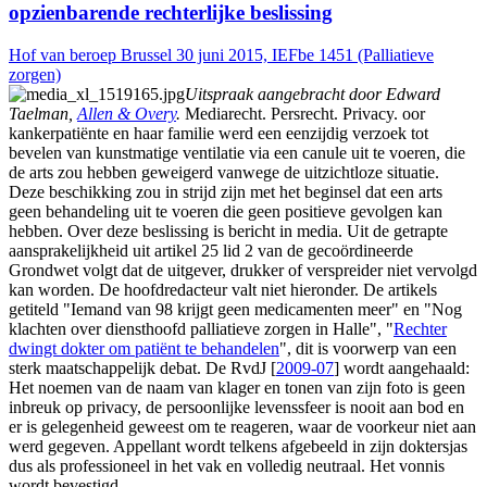
opzienbarende rechterlijke beslissing
Hof van beroep Brussel 30 juni 2015, IEFbe 1451 (Palliatieve
zorgen)
Uitspraak aangebracht door Edward
Taelman,
Allen & Overy
.
Mediarecht. Persrecht. Privacy. oor
kankerpatiënte en haar familie werd een eenzijdig verzoek tot
bevelen van kunstmatige ventilatie via een canule uit te voeren, die
de arts zou hebben geweigerd vanwege de uitzichtloze situatie.
Deze beschikking zou in strijd zijn met het beginsel dat een arts
geen behandeling uit te voeren die geen positieve gevolgen kan
hebben. Over deze beslissing is bericht in media. Uit de getrapte
aansprakelijkheid uit artikel 25 lid 2 van de gecoördineerde
Grondwet volgt dat de uitgever, drukker of verspreider niet vervolgd
kan worden. De hoofdredacteur valt niet hieronder. De artikels
getiteld "Iemand van 98 krijgt geen medicamenten meer" en "Nog
klachten over diensthoofd palliatieve zorgen in Halle", "
Rechter
dwingt dokter om patiënt te behandelen
", dit is voorwerp van een
sterk maatschappelijk debat. De RvdJ [
2009-07
] wordt aangehaald:
Het noemen van de naam van klager en tonen van zijn foto is geen
inbreuk op privacy, de persoonlijke levenssfeer is nooit aan bod en
er is gelegenheid geweest om te reageren, waar de voorkeur niet aan
werd gegeven. Appellant wordt telkens afgebeeld in zijn doktersjas
dus als professioneel in het vak en volledig neutraal. Het vonnis
wordt bevestigd.