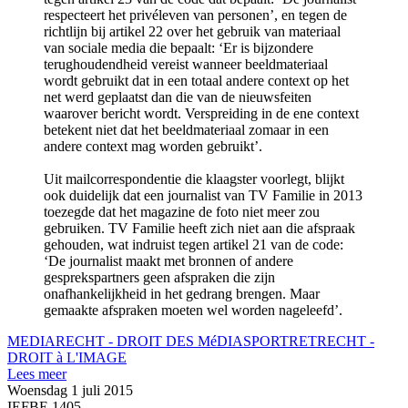
respecteert het privéleven van personen’, en tegen de
richtlijn bij artikel 22 over het gebruik van materiaal
van sociale media die bepaalt: ‘Er is bijzondere
terughoudendheid vereist wanneer beeldmateriaal
wordt gebruikt dat in een totaal andere context op het
net werd geplaatst dan die van de nieuwsfeiten
waarover bericht wordt. Verspreiding in de ene context
betekent niet dat het beeldmateriaal zomaar in een
andere context mag worden gebruikt’.
Uit mailcorrespondentie die klaagster voorlegt, blijkt
ook duidelijk dat een journalist van TV Familie in 2013
toezegde dat het magazine de foto niet meer zou
gebruiken. TV Familie heeft zich niet aan die afspraak
gehouden, wat indruist tegen artikel 21 van de code:
‘De journalist maakt met bronnen of andere
gesprekspartners geen afspraken die zijn
onafhankelijkheid in het gedrang brengen. Maar
gemaakte afspraken moeten wel worden nageleefd’.
MEDIARECHT - DROIT DES MéDIAS
PORTRETRECHT -
DROIT à L'IMAGE
Lees meer
Woensdag 1 juli 2015
IEFBE 1405