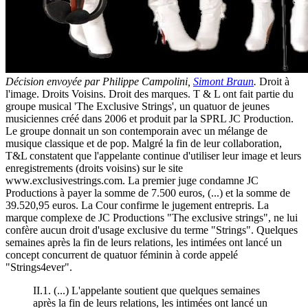
Décision envoyée par Philippe Campolini,
Simont Braun
.
Droit à
l'image. Droits Voisins. Droit des marques. T & L ont fait partie du
groupe musical 'The Exclusive Strings', un quatuor de jeunes
musiciennes créé dans 2006 et produit par la SPRL JC Production.
Le groupe donnait un son contemporain avec un mélange de
musique classique et de pop. Malgré la fin de leur collaboration,
T&L constatent que l'appelante continue d'utiliser leur image et leurs
enregistrements (droits voisins) sur le site
www.exclusivestrings.com. La premier juge condamne JC
Productions à payer la somme de 7.500 euros, (...) et la somme de
39.520,95 euros. La Cour confirme le jugement entrepris. La
marque complexe de JC Productions "The exclusive strings", ne lui
confère aucun droit d'usage exclusive du terme "Strings". Quelques
semaines après la fin de leurs relations, les intimées ont lancé un
concept concurrent de quatuor féminin à corde appelé
"Strings4ever".
II.1. (...) L'appelante soutient que quelques semaines
après la fin de leurs relations, les intimées ont lancé un