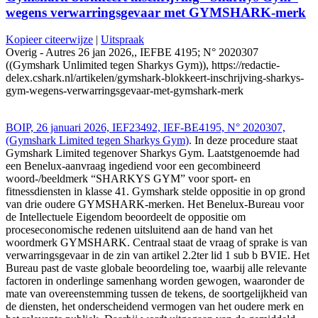
wegens verwarringsgevaar met GYMSHARK-merk
Kopieer citeerwijze
|
Uitspraak
Overig - Autres 26 jan 2026,, IEFBE 4195; N° 2020307
((Gymshark Unlimited tegen Sharkys Gym)), https://redactie-
delex.cshark.nl/artikelen/gymshark-blokkeert-inschrijving-sharkys-
gym-wegens-verwarringsgevaar-met-gymshark-merk
BOIP, 26 januari 2026, IEF23492, IEF-BE4195, N° 2020307,
(Gymshark Limited tegen Sharkys Gym)
. In deze procedure staat
Gymshark Limited tegenover Sharkys Gym. Laatstgenoemde had
een Benelux-aanvraag ingediend voor een gecombineerd
woord-/beeldmerk “SHARKYS GYM” voor sport- en
fitnessdiensten in klasse 41. Gymshark stelde oppositie in op grond
van drie oudere GYMSHARK-merken. Het Benelux-Bureau voor
de Intellectuele Eigendom beoordeelt de oppositie om
proceseconomische redenen uitsluitend aan de hand van het
woordmerk GYMSHARK. Centraal staat de vraag of sprake is van
verwarringsgevaar in de zin van artikel 2.2ter lid 1 sub b BVIE. Het
Bureau past de vaste globale beoordeling toe, waarbij alle relevante
factoren in onderlinge samenhang worden gewogen, waaronder de
mate van overeenstemming tussen de tekens, de soortgelijkheid van
de diensten, het onderscheidend vermogen van het oudere merk en