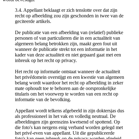
3.4. Appellant beklaagt er zich tenslotte over dat zijn
recht op afbeelding zou zijn geschonden in twee van de
geciteerde artikels.
De publicatie van een afbeelding van (relatief) publieke
personen of van particulieren die in een actualiteit van
algemeen belang betrokken zijn, maakt geen fout uit
wanneer de publicatie strekt tot een informatie in het
kader van deze actualiteit en niet gepaard gaat met een
inbreuk op het recht op privacy.
Het recht op informatie ontstaat wanneer de actualiteit
het privédomein overstijgt en een kwestie van algemeen
belang wordt waardoor het recht op afbeelding in zeker
mate ophoudt toe te behoren aan de oorspronkelijke
titularis om het voorwerp te worden van een recht op
informatie van de bevolking.
Appellant wordt telkens afgebeeld in zijn doktersjas dus
als professioneel in het vak en volledig neutraal. De
afbeeldingen zijn geenszins kwetsend of spottend. Op
die foto's kan nergens enig verband worden gelegd met
het privé-even van appellant. Uit die gepubliceerde
foto's kan geen inbreuk op de privacy worden afgeleid.