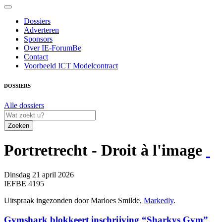
Dossiers
Adverteren
Sponsors
Over IE-ForumBe
Contact
Voorbeeld ICT Modelcontract
DOSSIERS
Alle dossiers
Zoeken
Portretrecht - Droit à l'image
Dinsdag 21 april 2026
IEFBE 4195
Uitspraak ingezonden door Marloes Smilde,
Markedly
.
Gymshark blokkeert inschrijving “Sharkys Gym”