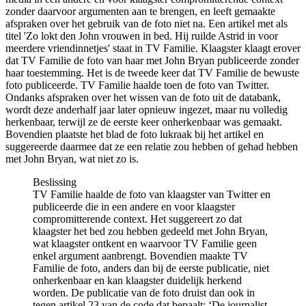
zonder daarvoor argumenten aan te brengen, en leeft gemaakte
afspraken over het gebruik van de foto niet na. Een artikel met als
titel 'Zo lokt den John vrouwen in bed. Hij ruilde Astrid in voor
meerdere vriendinnetjes' staat in TV Familie. Klaagster klaagt erover
dat TV Familie de foto van haar met John Bryan publiceerde zonder
haar toestemming. Het is de tweede keer dat TV Familie de bewuste
foto publiceerde. TV Familie haalde toen de foto van Twitter.
Ondanks afspraken over het wissen van de foto uit de databank,
wordt deze anderhalf jaar later opnieuw ingezet, maar nu volledig
herkenbaar, terwijl ze de eerste keer onherkenbaar was gemaakt.
Bovendien plaatste het blad de foto lukraak bij het artikel en
suggereerde daarmee dat ze een relatie zou hebben of gehad hebben
met John Bryan, wat niet zo is.
Beslissing
TV Familie haalde de foto van klaagster van Twitter en
publiceerde die in een andere en voor klaagster
compromitterende context. Het suggereert zo dat
klaagster het bed zou hebben gedeeld met John Bryan,
wat klaagster ontkent en waarvoor TV Familie geen
enkel argument aanbrengt. Bovendien maakte TV
Familie de foto, anders dan bij de eerste publicatie, niet
onherkenbaar en kan klaagster duidelijk herkend
worden. De publicatie van de foto druist dan ook in
tegen artikel 23 van de code dat bepaalt: ‘De journalist