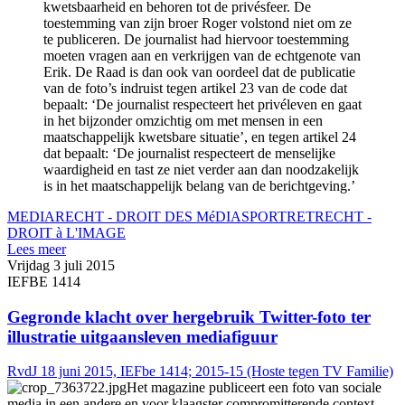
kwetsbaarheid en behoren tot de privésfeer. De
toestemming van zijn broer Roger volstond niet om ze
te publiceren. De journalist had hiervoor toestemming
moeten vragen aan en verkrijgen van de echtgenote van
Erik. De Raad is dan ook van oordeel dat de publicatie
van de foto’s indruist tegen artikel 23 van de code dat
bepaalt: ‘De journalist respecteert het privéleven en gaat
in het bijzonder omzichtig om met mensen in een
maatschappelijk kwetsbare situatie’, en tegen artikel 24
dat bepaalt: ‘De journalist respecteert de menselijke
waardigheid en tast ze niet verder aan dan noodzakelijk
is in het maatschappelijk belang van de berichtgeving.’
MEDIARECHT - DROIT DES MéDIAS
PORTRETRECHT -
DROIT à L'IMAGE
Lees meer
Vrijdag 3 juli 2015
IEFBE 1414
Gegronde klacht over hergebruik Twitter-foto ter
illustratie uitgaansleven mediafiguur
RvdJ 18 juni 2015, IEFbe 1414; 2015-15 (Hoste tegen TV Familie)
Het magazine publiceert een foto van sociale
media in een andere en voor klaagster compromitterende context