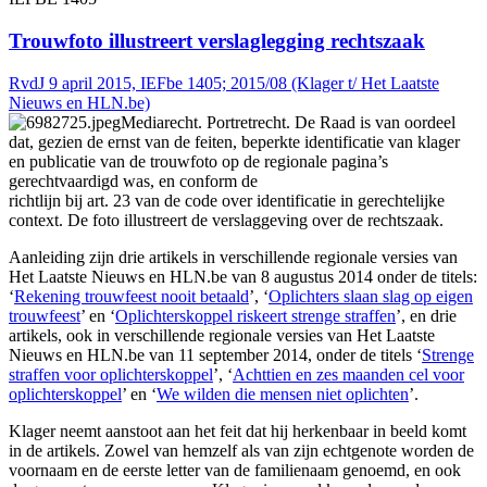
Trouwfoto illustreert verslaglegging rechtszaak
RvdJ 9 april 2015, IEFbe 1405; 2015/08 (Klager t/ Het Laatste
Nieuws en HLN.be)
Mediarecht. Portretrecht. De Raad is van oordeel
dat, gezien de ernst van de feiten, beperkte identificatie van klager
en publicatie van de trouwfoto op de regionale pagina’s
gerechtvaardigd was, en conform de
richtlijn bij art. 23 van de code over identificatie in gerechtelijke
context. De foto illustreert de verslaggeving over de rechtszaak.
Aanleiding zijn drie artikels in verschillende regionale versies van
Het Laatste Nieuws en HLN.be van 8 augustus 2014 onder de titels:
‘
Rekening trouwfeest nooit betaald
’, ‘
Oplichters slaan slag op eigen
trouwfeest
’ en ‘
Oplichterskoppel riskeert strenge straffen
’, en drie
artikels, ook in verschillende regionale versies van Het Laatste
Nieuws en HLN.be van 11 september 2014, onder de titels ‘
Strenge
straffen voor oplichterskoppel
’, ‘
Achttien en zes maanden cel voor
oplichterskoppel
’ en ‘
We wilden die mensen niet oplichten
’.
Klager neemt aanstoot aan het feit dat hij herkenbaar in beeld komt
in de artikels. Zowel van hemzelf als van zijn echtgenote worden de
voornaam en de eerste letter van de familienaam genoemd, en ook