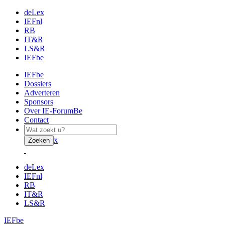
deLex
IEFnl
RB
IT&R
LS&R
IEFbe
IEFbe
Dossiers
Adverteren
Sponsors
Over IE-ForumBe
Contact
x
Zoeken
deLex
IEFnl
RB
IT&R
LS&R
IEFbe