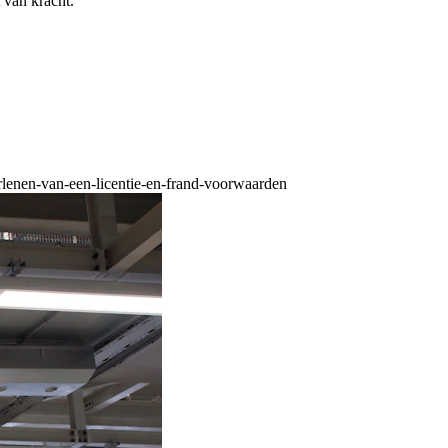
 van kracht.
erlenen-van-een-licentie-en-frand-voorwaarden