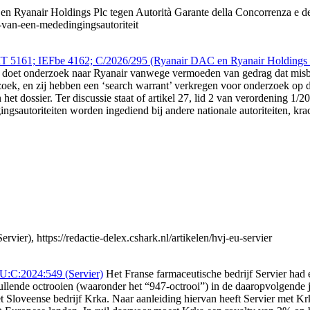
yanair Holdings Plc tegen Autorità Garante della Concorrenza e del
t-van-een-mededingingsautoriteit
T 5161; IEFbe 4162; C/2026/295 (Ryanair DAC en Ryanair Holdings Pl
 doet onderzoek naar Ryanair vanwege vermoeden van gedrag dat misb
zoek, en zij hebben een ‘search warrant’ verkregen voor onderzoek op d
 dossier. Ter discussie staat of artikel 27, lid 2 van verordening 1/200
sautoriteiten worden ingediend bij andere nationale autoriteiten, krach
), https://redactie-delex.cshark.nl/artikelen/hvj-eu-servier
:C:2024:549 (Servier)
Het Franse farmaceutische bedrijf Servier had e
llende octrooien (waaronder het “947-octrooi”) in de daaropvolgende 
t Sloveense bedrijf Krka. Naar aanleiding hiervan heeft Servier met Kr