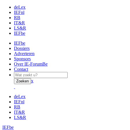
deLex
IEFnl
RB
IT&R
LS&R
IEFbe
IEFbe
Dossiers
Adverteren
Sponsors
Over IE-ForumBe
Contact
x
Zoeken
deLex
IEFnl
RB
IT&R
LS&R
IEFbe