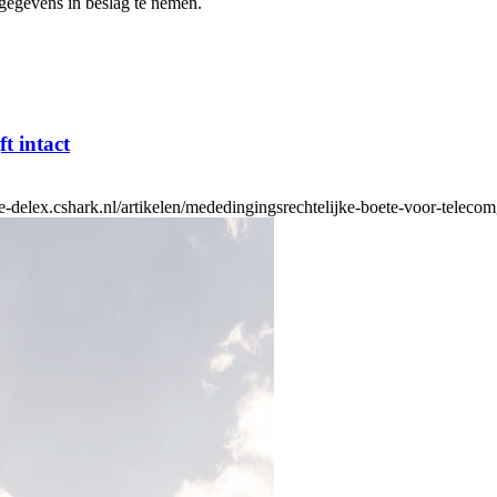
gegevens in beslag te nemen.
t intact
delex.cshark.nl/artikelen/mededingingsrechtelijke-boete-voor-telecomgi