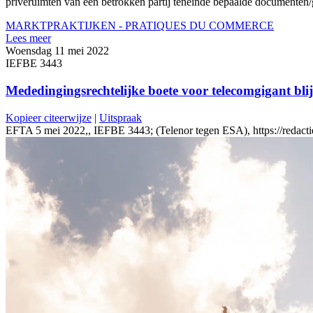
privéruimten van een betrokken partij teneinde bepaalde documenten/
MARKTPRAKTIJKEN - PRATIQUES DU COMMERCE
Lees meer
Woensdag 11 mei 2022
IEFBE 3443
Mededingingsrechtelijke boete voor telecomgigant blijf
Kopieer citeerwijze
|
Uitspraak
EFTA 5 mei 2022,, IEFBE 3443; (Telenor tegen ESA), https://redactie-