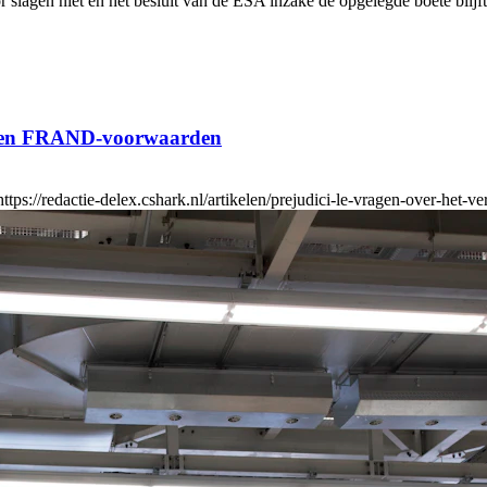
slagen niet en het besluit van de ESA inzake de opgelegde boete blijft
tie en FRAND-voorwaarden
s://redactie-delex.cshark.nl/artikelen/prejudici-le-vragen-over-het-v