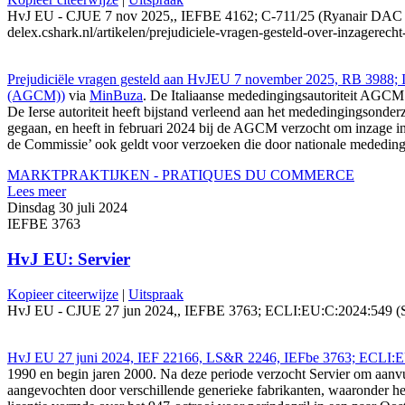
HvJ EU - CJUE 7 nov 2025,, IEFBE 4162; C-711/25 (Ryanair DAC en R
delex.cshark.nl/artikelen/prejudiciele-vragen-gesteld-over-inzagerech
Prejudiciële vragen gesteld aan HvJEU 7 november 2025, RB 3988; I
(AGCM))
via
MinBuza
. De Italiaanse mededingingsautoriteit AGCM
De Ierse autoriteit heeft bijstand verleend aan het mededingingsonder
gegaan, en heeft in februari 2024 bij de AGCM verzocht om inzage in het
de Commissie’ ook geldt voor verzoeken die door nationale mededinging
MARKTPRAKTIJKEN - PRATIQUES DU COMMERCE
Lees meer
Dinsdag 30 juli 2024
IEFBE 3763
HvJ EU: Servier
Kopieer citeerwijze
|
Uitspraak
HvJ EU - CJUE 27 jun 2024,, IEFBE 3763; ECLI:EU:C:2024:549 (Servier
HvJ EU 27 juni 2024, IEF 22166, LS&R 2246, IEFbe 3763; ECLI:EU
1990 en begin jaren 2000. Na deze periode verzocht Servier om aanvu
aangevochten door verschillende generieke fabrikanten, waaronder he