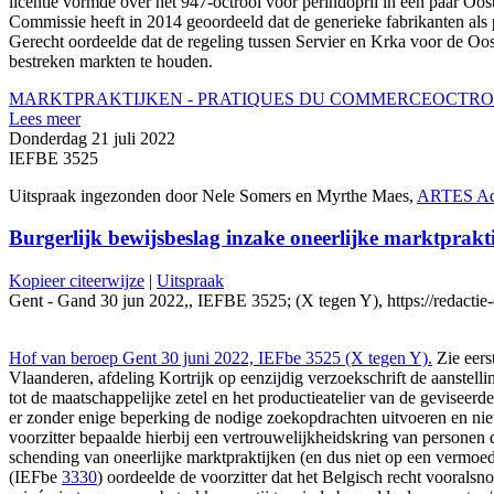
licentie vormde over het 947-octrooi voor perindopril in een paar Oo
Commissie heeft in 2014 geoordeeld dat de generieke fabrikanten al
Gerecht oordeelde dat de regeling tussen Servier en Krka voor de Oo
bestreken markten te houden.
MARKTPRAKTIJKEN - PRATIQUES DU COMMERCE
OCTRO
Lees meer
Donderdag 21 juli 2022
IEFBE 3525
Uitspraak ingezonden door Nele Somers en Myrthe Maes,
ARTES Ad
Burgerlijk bewijsbeslag inzake oneerlijke marktprakt
Kopieer citeerwijze
|
Uitspraak
Gent - Gand 30 jun 2022,, IEFBE 3525; (X tegen Y), https://redactie-d
Hof van beroep Gent 30 juni 2022, IEFbe 3525 (X tegen Y).
Zie eers
Vlaanderen, afdeling Kortrijk op eenzijdig verzoekschrift de aanstell
tot de maatschappelijke zetel en het productieatelier van de gevise
er zonder enige beperking de nodige zoekopdrachten uitvoeren en niet 
voorzitter bepaalde hierbij een vertrouwelijkheidskring van personen
schending van oneerlijke marktpraktijken (en dus niet op een vermoe
(IEFbe
3330
) oordeelde de voorzitter dat het Belgisch recht voorals