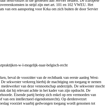
haar netto-omzet in die gebieden aan Servier betalen. De Europese
 overeenkomsten in strijd zijn met art. 101 en 102 VWEU. Het
aats van een aansporing voor Krka om zich buiten de door Servier
ktpraktijken-w-l-mogelijk-naar-belgisch-recht
ijken, beval de voorzitter van de rechtbank van eerste aanleg West-
al. De sekwester verkreeg hierbij de machtiging om toegang te nemen
 een medewerker van deze vennootschap anderzijds. De sekwester mocht
uk dat hij relevant achtte in het kader van zijn opdracht. De
behoorde. Eisende partij beriep zich enkel op een vermoeden van
f van een intellectueel eigendomsrecht). Op derdenverzet
wijsbeslag voorziet waarbij gedwongen toegang wordt genomen tot