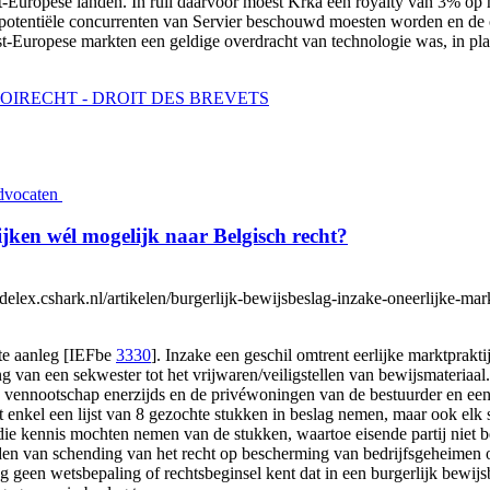
st-Europese landen. In ruil daarvoor moest Krka een royalty van 3% op 
s potentiële concurrenten van Servier beschouwd moesten worden en de
st-Europese markten een geldige overdracht van technologie was, in pl
OIRECHT - DROIT DES BREVETS
vocaten
ijken wél mogelijk naar Belgisch recht?
elex.cshark.nl/artikelen/burgerlijk-bewijsbeslag-inzake-oneerlijke-mar
te aanleg [IEFbe
3330
]. Inzake een geschil omtrent eerlijke marktprakt
ing van een sekwester tot het vrijwaren/veiligstellen van bewijsmateria
erde vennootschap enerzijds en de privéwoningen van de bestuurder en
enkel een lijst van 8 gezochte stukken in beslag nemen, maar ook elk st
 die kennis mochten nemen van de stukken, waartoe eisende partij niet 
den van schending van het recht op bescherming van bedrijfsgeheimen o
nog geen wetsbepaling of rechtsbeginsel kent dat in een burgerlijk be