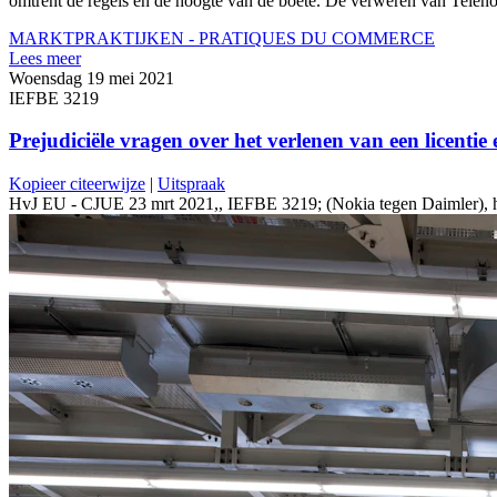
omtrent de regels en de hoogte van de boete. De verweren van Telenor 
MARKTPRAKTIJKEN - PRATIQUES DU COMMERCE
Lees meer
Woensdag 19 mei 2021
IEFBE 3219
Prejudiciële vragen over het verlenen van een licen
Kopieer citeerwijze
|
Uitspraak
HvJ EU - CJUE 23 mrt 2021,, IEFBE 3219; (Nokia tegen Daimler), http