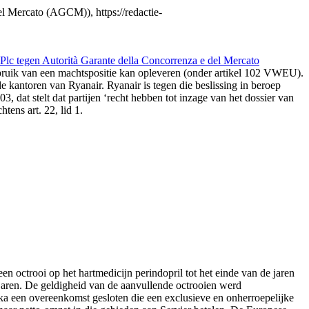
 Mercato (AGCM)), https://redactie-
c tegen Autorità Garante della Concorrenza e del Mercato
ruik van een machtspositie kan opleveren (onder artikel 102 VWEU).
e kantoren van Ryanair. Ryanair is tegen die beslissing in beroep
3, dat stelt dat partijen ‘recht hebben tot inzage van het dossier van
tens art. 22, lid 1.
en octrooi op het hartmedicijn perindopril tot het einde van de jaren
jaren. De geldigheid van de aanvullende octrooien werd
ka een overeenkomst gesloten die een exclusieve en onherroepelijke