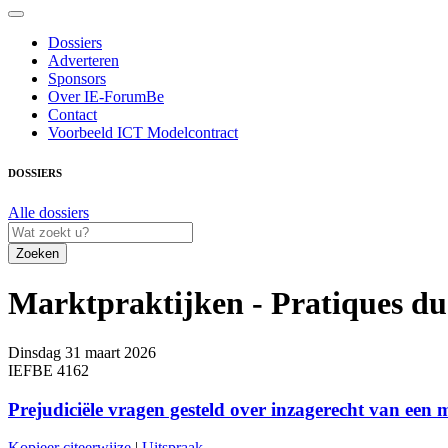
Dossiers
Adverteren
Sponsors
Over IE-ForumBe
Contact
Voorbeeld ICT Modelcontract
DOSSIERS
Alle dossiers
Zoeken
Marktpraktijken - Pratiques 
Dinsdag 31 maart 2026
IEFBE 4162
Prejudiciële vragen gesteld over inzagerecht van een 
Kopieer citeerwijze
|
Uitspraak