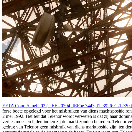
EFTA Court 5 mei 2022, IEF 20704, IEFbe 3443, IT 3926; C-12/20 
forse boete opgelegd voor het misbruiken van diens machtspositie 
2 mei 1992. Het feit dat Telenor wordt verweten is dat zij haar dominant
verlies moesten lijden indien zij de markt zouden betreden. Telenor 
gedrag van Telenor geen misbruik van diens marktpositie zijn, ten d